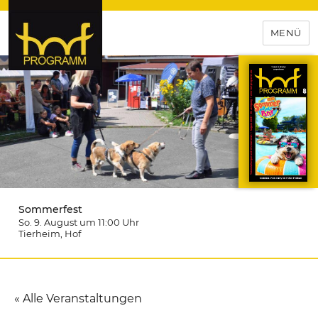
MENÜ
hof-programm – das
Veranstaltungsportal für
Hochfranken
Sommerfest
So. 9. August um 11:00
Uhr
Tierheim
, Hof
« Alle Veranstaltungen