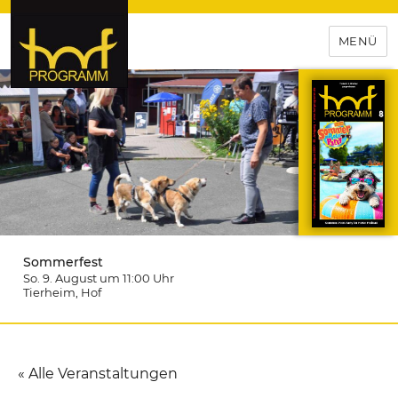
MENÜ
hof-programm – das
Veranstaltungsportal für
Hochfranken
Sommerfest
So. 9. August um 11:00
Uhr
Tierheim
, Hof
« Alle Veranstaltungen