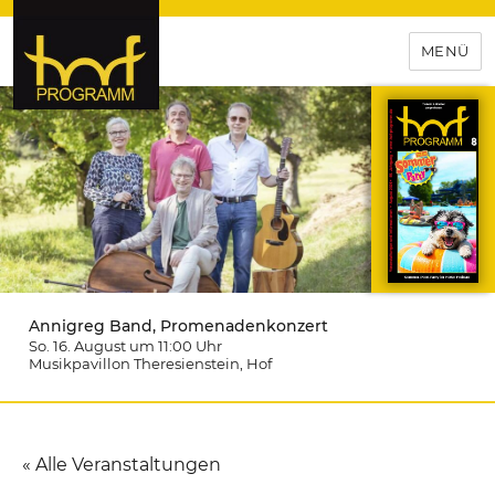
MENÜ
hof-programm – das
Veranstaltungsportal für
Hochfranken
Annigreg Band, Promenadenkonzert
So. 16. August um 11:00
Uhr
Musikpavillon Theresienstein
, Hof
« Alle Veranstaltungen