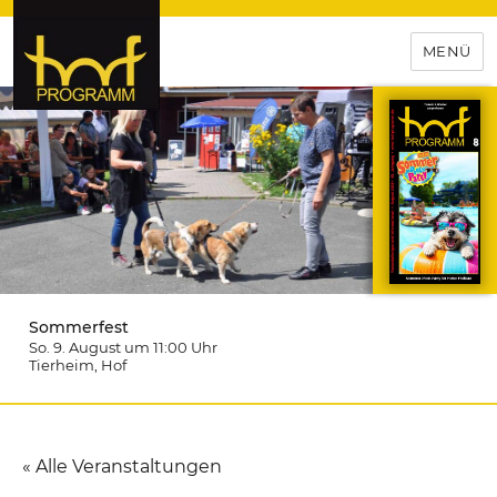
MENÜ
hof-programm – das
Veranstaltungsportal für
Hochfranken
Sommerfest
So. 9. August um 11:00
Uhr
Tierheim
, Hof
« Alle Veranstaltungen