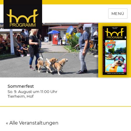
MENÜ
hof-programm – das
Veranstaltungsportal für
Hochfranken
Sommerfest
So. 9. August um 11:00
Uhr
Tierheim
, Hof
« Alle Veranstaltungen