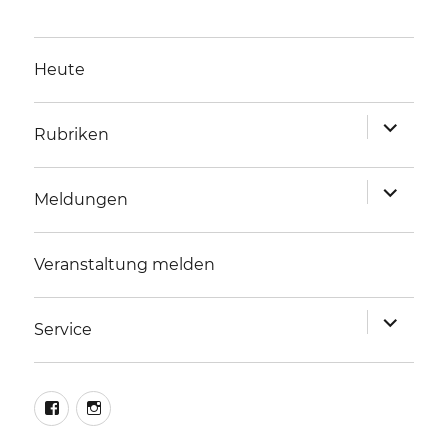
Heute
Unterme
Rubriken
anzeigen
Unterme
Meldungen
anzeigen
Veranstaltung melden
Unterme
Service
anzeigen
facebook
instagram