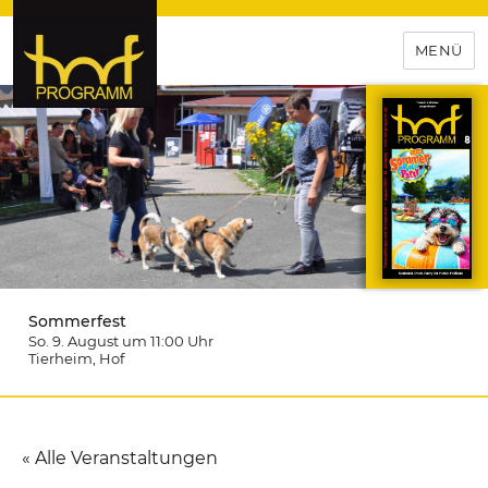
MENÜ
hof-programm – das
Veranstaltungsportal für
Hochfranken
Sommerfest
So. 9. August um 11:00
Uhr
Tierheim
, Hof
« Alle Veranstaltungen