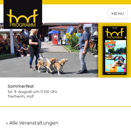
MENÜ
hof-programm – das
Veranstaltungsportal für
Hochfranken
Sommerfest
So. 9. August um 11:00
Uhr
Tierheim
, Hof
« Alle Veranstaltungen