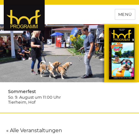
MENÜ
hof-programm – das
Veranstaltungsportal für
Hochfranken
Sommerfest
So. 9. August um 11:00
Uhr
Tierheim
, Hof
« Alle Veranstaltungen