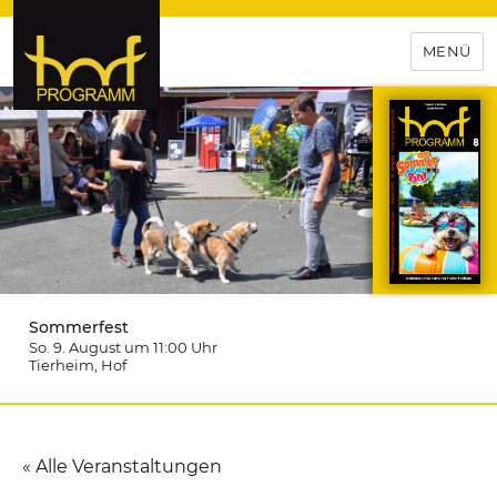
MENÜ
hof-programm – das
Veranstaltungsportal für
Hochfranken
Sommerfest
So. 9. August um 11:00
Uhr
Tierheim
, Hof
« Alle Veranstaltungen