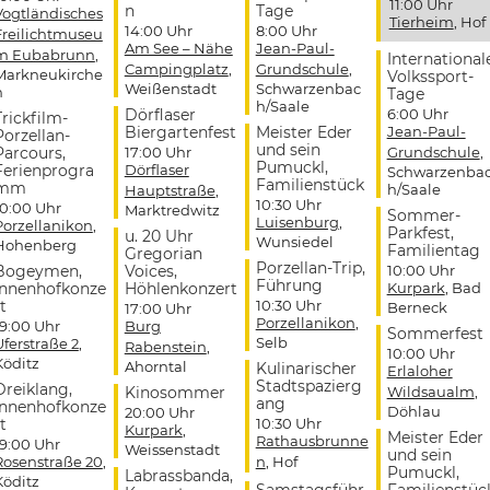
11:00 Uhr
n
Tage
Vogtländisches
Tierheim
, Hof
14:00 Uhr
8:00 Uhr
Freilichtmuseu
Am See – Nähe
Jean-Paul-
m Eubabrunn
,
International
Campingplatz
,
Grundschule
,
Markneukirche
Volkssport-
Weißenstadt
Schwarzenbac
n
Tage
h/Saale
Dörflaser
6:00 Uhr
Trickfilm-
Biergartenfest
Meister Eder
Jean-Paul-
Porzellan-
und sein
Parcours,
17:00 Uhr
Grundschule
,
Pumuckl,
Ferienprogra
Dörflaser
Schwarzenba
Familienstück
mm
h/Saale
Hauptstraße
,
10:30 Uhr
10:00 Uhr
Marktredwitz
Sommer-
Luisenburg
,
Porzellanikon
,
Parkfest,
u. 20 Uhr
Wunsiedel
Hohenberg
Familientag
Gregorian
Porzellan-Trip,
Bogeymen,
Voices,
10:00 Uhr
Führung
Innenhofkonze
Höhlenkonzert
Kurpark
, Bad
t
10:30 Uhr
Berneck
17:00 Uhr
Porzellanikon
,
19:00 Uhr
Burg
Sommerfest
Selb
Uferstraße 2
,
Rabenstein
,
10:00 Uhr
Köditz
Ahorntal
Kulinarischer
Erlaloher
Stadtspazierg
Dreiklang,
Kinosommer
Wildsaualm
,
ang
Innenhofkonze
Döhlau
20:00 Uhr
t
10:30 Uhr
Kurpark
,
Meister Eder
Rathausbrunne
19:00 Uhr
Weissenstadt
und sein
Rosenstraße 20
,
n
, Hof
Pumuckl,
Labrassbanda,
Köditz
Samstagsführ
Familienstüc