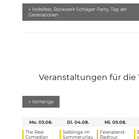
«
Volksfest, Rockwerk Schlager Party, Tag der
Generationen
Veranstaltungen für di
«
Vorherige
Mo. 03.08.
Di. 04.08.
Mi. 05.08.
The Real
Selblinge im
Feierabend-
Comedian
Sommerurlau
Radtour,