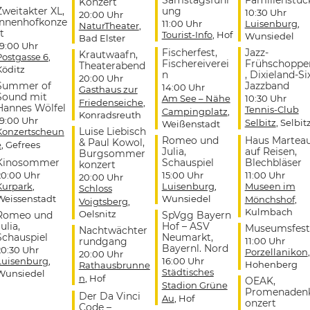
Konzert
Zweitakter XL,
ung
10:30 Uhr
20:00 Uhr
Innenhofkonze
11:00 Uhr
Luisenburg
,
NaturTheater
,
t
Tourist-Info
, Hof
Wunsiedel
Bad Elster
19:00 Uhr
Fischerfest,
Jazz-
Krautwaafn,
Postgasse 6
,
Fischereiverei
Frühschoppe
Theaterabend
Köditz
n
, Dixieland-Si
20:00 Uhr
Summer of
Jazzband
14:00 Uhr
Gasthaus zur
Sound mit
Am See – Nähe
10:30 Uhr
Friedenseiche
,
Hannes Wölfel
Tennis-Club
Campingplatz
,
Konradsreuth
19:00 Uhr
Selbitz
, Selbit
Weißenstadt
Luise Liebisch
Konzertscheun
Romeo und
Haus Martea
& Paul Kowol,
e
, Gefrees
Julia,
auf Reisen,
Burgsommer
Kinosommer
Schauspiel
Blechbläser
konzert
20:00 Uhr
15:00 Uhr
11:00 Uhr
20:00 Uhr
Kurpark
,
Luisenburg
,
Museen im
Schloss
Weissenstadt
Wunsiedel
Mönchshof
,
Voigtsberg
,
Kulmbach
Oelsnitz
Romeo und
SpVgg Bayern
ulia,
Hof – ASV
Museumsfest
Nachtwächter
Schauspiel
Neumarkt,
rundgang
11:00 Uhr
Bayernl. Nord
20:30 Uhr
Porzellanikon
,
20:00 Uhr
Luisenburg
,
16:00 Uhr
Hohenberg
Rathausbrunne
Städtisches
Wunsiedel
n
, Hof
OEAK,
Stadion Grüne
Promenaden
Der Da Vinci
Au
, Hof
onzert
Code –