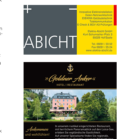
n
x-
z
u
k