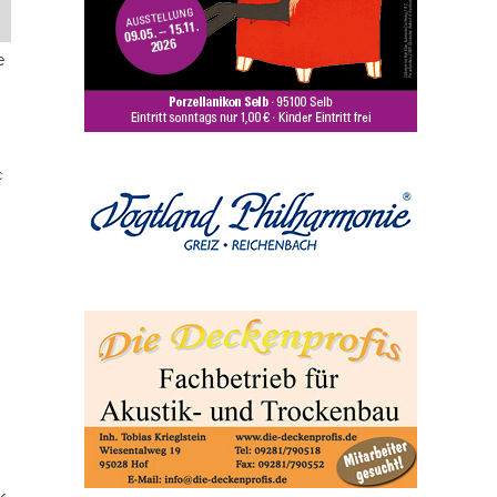
e
c
k