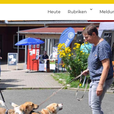
Heute
Rubriken
Meldu
franken. Täglich aktuelle Termine von Kultur bis Sport, von Theater
nstaltungsportal für Hochfran