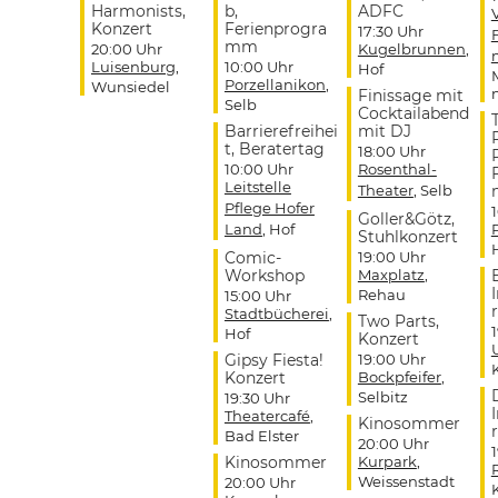
Harmonists,
b,
ADFC
Konzert
Ferienprogra
17:30 Uhr
mm
20:00 Uhr
Kugelbrunnen
,
Luisenburg
,
10:00 Uhr
Hof
Porzellanikon
,
Wunsiedel
Finissage mit
Selb
Cocktailabend
Barrierefreihei
mit DJ
t, Beratertag
18:00 Uhr
10:00 Uhr
Rosenthal-
Leitstelle
Theater
, Selb
Pflege Hofer
Goller&Götz,
Land
, Hof
Stuhlkonzert
Comic-
19:00 Uhr
Workshop
Maxplatz
,
Rehau
15:00 Uhr
r
Stadtbücherei
,
Two Parts,
Hof
Konzert
Gipsy Fiesta!
19:00 Uhr
Konzert
Bockpfeifer
,
Selbitz
19:30 Uhr
Theatercafé
,
Kinosommer
r
Bad Elster
20:00 Uhr
Kinosommer
Kurpark
,
Weissenstadt
20:00 Uhr