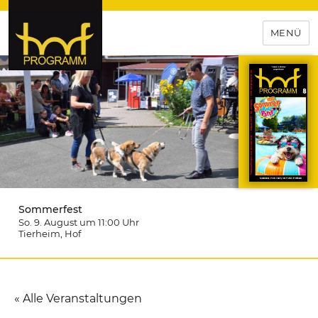
MENÜ
hof-programm – das
Veranstaltungsportal für
Hochfranken
Sommerfest
So. 9. August um 11:00
Uhr
Tierheim
, Hof
« Alle Veranstaltungen