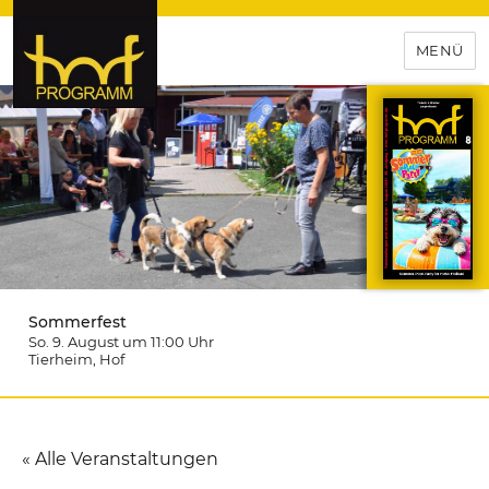
MENÜ
hof-programm – das
Veranstaltungsportal für
Hochfranken
Sommerfest
So. 9. August um 11:00
Uhr
Tierheim
, Hof
« Alle Veranstaltungen