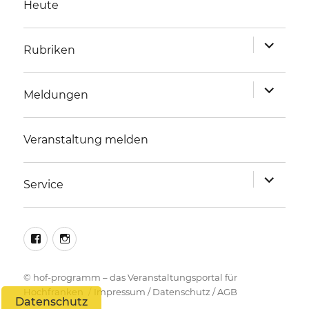
Heute
Unterme
Rubriken
anzeigen
Unterme
Meldungen
anzeigen
Veranstaltung melden
Unterme
Service
anzeigen
facebook
instagram
©
hof-programm – das Veranstaltungsportal für
Hochfranken
Impressum
/
Datenschutz
/
AGB
Datenschutz