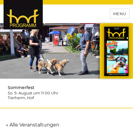
MENÜ
hof-programm – das
Veranstaltungsportal für
Hochfranken
Sommerfest
So. 9. August um 11:00
Uhr
Tierheim
, Hof
« Alle Veranstaltungen