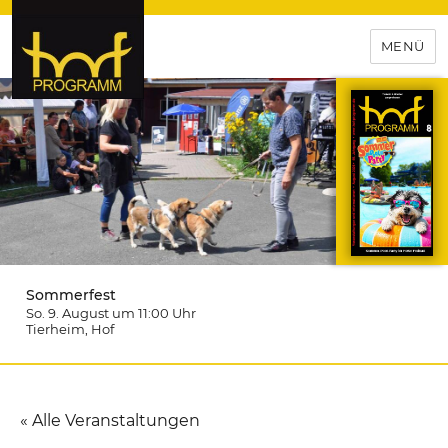
MENÜ
hof-programm – das
Veranstaltungsportal für
Hochfranken
Sommerfest
So. 9. August um 11:00
Uhr
Tierheim
, Hof
« Alle Veranstaltungen