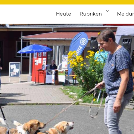
Heute
Rubriken
Meldu
franken. Täglich aktuelle Termine von Kultur bis Sport, von Theater
nstaltungsportal für Hochfran