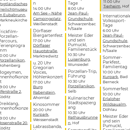
11:00 Uhr
n
Tage
Vogtländisches
Tierheim
, Hof
14:00 Uhr
8:00 Uhr
Freilichtmuseu
Am See – Nähe
Jean-Paul-
m Eubabrunn
,
International
Campingplatz
,
Grundschule
,
Markneukirche
Volkssport-
Weißenstadt
Schwarzenbac
n
Tage
h/Saale
Dörflaser
6:00 Uhr
Trickfilm-
Biergartenfest
Meister Eder
Jean-Paul-
Porzellan-
und sein
Parcours,
17:00 Uhr
Grundschule
,
Pumuckl,
Ferienprogra
Dörflaser
Schwarzenba
Familienstück
mm
h/Saale
Hauptstraße
,
10:30 Uhr
10:00 Uhr
Marktredwitz
Sommer-
Luisenburg
,
Porzellanikon
,
Parkfest,
u. 20 Uhr
Wunsiedel
Hohenberg
Familientag
Gregorian
Porzellan-Trip,
Bogeymen,
Voices,
10:00 Uhr
Führung
Innenhofkonze
Höhlenkonzert
Kurpark
, Bad
t
10:30 Uhr
Berneck
17:00 Uhr
Porzellanikon
,
19:00 Uhr
Burg
Sommerfest
Selb
Uferstraße 2
,
Rabenstein
,
10:00 Uhr
Köditz
Ahorntal
Kulinarischer
Erlaloher
Stadtspazierg
Dreiklang,
Kinosommer
Wildsaualm
,
ang
Innenhofkonze
Döhlau
20:00 Uhr
t
10:30 Uhr
Kurpark
,
Meister Eder
Rathausbrunne
19:00 Uhr
Weissenstadt
und sein
Rosenstraße 20
,
n
, Hof
Pumuckl,
Labrassbanda,
Köditz