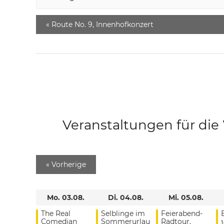
«
Route No. 9, Innenhofkonzert
Veranstaltungen für di
«
Vorherige
Mo. 03.08.
Di. 04.08.
Mi. 05.08.
The Real
Selblinge im
Feierabend-
Comedian
Sommerurlau
Radtour,