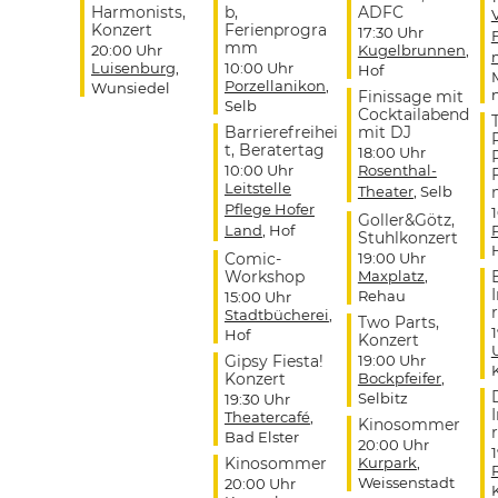
Harmonists,
b,
ADFC
Konzert
Ferienprogra
17:30 Uhr
mm
20:00 Uhr
Kugelbrunnen
,
Luisenburg
,
10:00 Uhr
Hof
Porzellanikon
,
Wunsiedel
Finissage mit
Selb
Cocktailabend
Barrierefreihei
mit DJ
t, Beratertag
18:00 Uhr
10:00 Uhr
Rosenthal-
Leitstelle
Theater
, Selb
Pflege Hofer
Goller&Götz,
Land
, Hof
Stuhlkonzert
Comic-
19:00 Uhr
Workshop
Maxplatz
,
Rehau
15:00 Uhr
r
Stadtbücherei
,
Two Parts,
Hof
Konzert
Gipsy Fiesta!
19:00 Uhr
Konzert
Bockpfeifer
,
Selbitz
19:30 Uhr
Theatercafé
,
Kinosommer
r
Bad Elster
20:00 Uhr
Kinosommer
Kurpark
,
Weissenstadt
20:00 Uhr