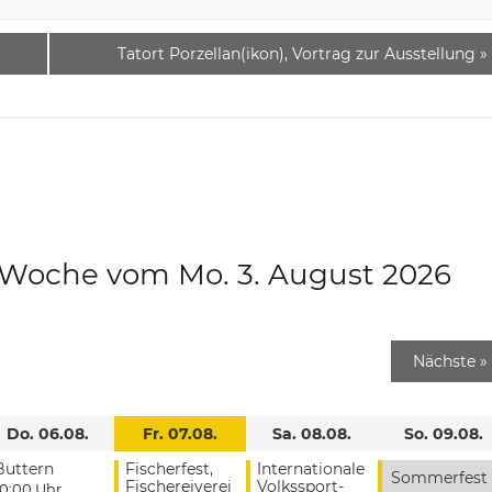
Tatort Porzellan(ikon), Vortrag zur Ausstellung
»
e Woche vom Mo. 3. August 2026
Nächste
»
Do. 06.08.
Fr. 07.08.
Sa. 08.08.
So. 09.08.
Buttern
Fischerfest,
Internationale
Sommerfest
Fischereiverei
Volkssport-
10:00 Uhr