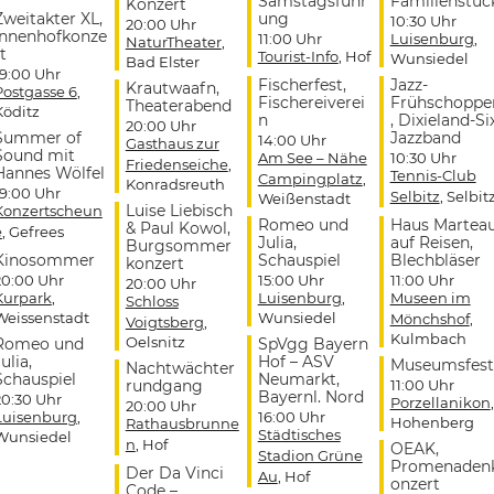
Samstagsführ
Familienstüc
Konzert
Zweitakter XL,
ung
10:30 Uhr
20:00 Uhr
Innenhofkonze
11:00 Uhr
Luisenburg
,
NaturTheater
,
t
Tourist-Info
, Hof
Wunsiedel
Bad Elster
19:00 Uhr
Fischerfest,
Jazz-
Krautwaafn,
Postgasse 6
,
Fischereiverei
Frühschoppe
Theaterabend
Köditz
n
, Dixieland-Si
20:00 Uhr
Summer of
Jazzband
14:00 Uhr
Gasthaus zur
Sound mit
Am See – Nähe
10:30 Uhr
Friedenseiche
,
Hannes Wölfel
Tennis-Club
Campingplatz
,
Konradsreuth
19:00 Uhr
Selbitz
, Selbit
Weißenstadt
Luise Liebisch
Konzertscheun
Romeo und
Haus Martea
& Paul Kowol,
e
, Gefrees
Julia,
auf Reisen,
Burgsommer
Kinosommer
Schauspiel
Blechbläser
konzert
20:00 Uhr
15:00 Uhr
11:00 Uhr
20:00 Uhr
Kurpark
,
Luisenburg
,
Museen im
Schloss
Weissenstadt
Wunsiedel
Mönchshof
,
Voigtsberg
,
Kulmbach
Oelsnitz
Romeo und
SpVgg Bayern
ulia,
Hof – ASV
Museumsfest
Nachtwächter
Schauspiel
Neumarkt,
rundgang
11:00 Uhr
Bayernl. Nord
20:30 Uhr
Porzellanikon
,
20:00 Uhr
Luisenburg
,
16:00 Uhr
Hohenberg
Rathausbrunne
Städtisches
Wunsiedel
n
, Hof
OEAK,
Stadion Grüne
Promenaden
Der Da Vinci
Au
, Hof
onzert
Code –