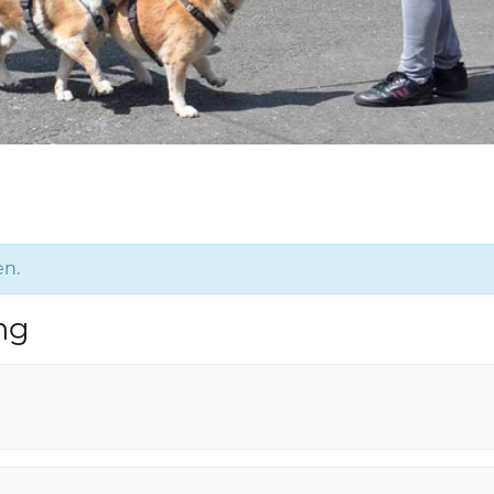
en.
ng