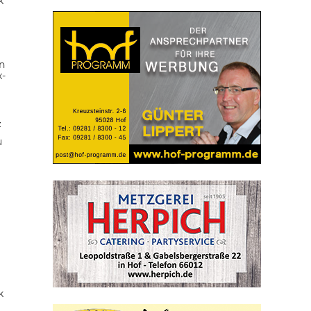
k
n
x-
z
u
k