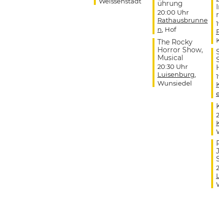
Weissenstadt
ührung
20:00 Uhr
r
Rathausbrunne
n
, Hof
The Rocky
Horror Show,
Musical
20:30 Uhr
Luisenburg
,
Wunsiedel
J