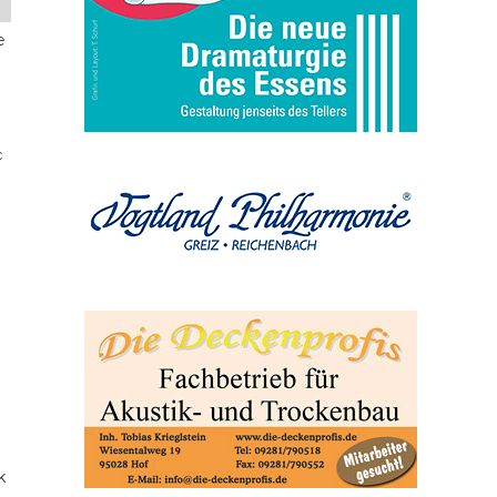
e
c
k