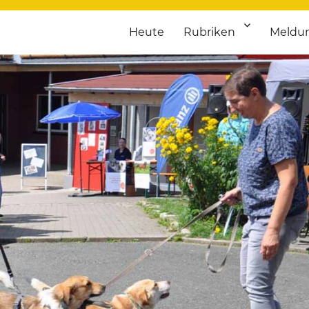
Heute
Rubriken
Meldu
franken. Täglich aktuelle Termine von Kultur bis Sport, von Theater
nstaltungsportal für Hochfran