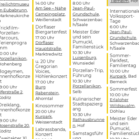
Tierheim
, Hof
14:00 Uhr
8:00 Uhr
Freilichtmuseu
Am See – Nähe
Jean-Paul-
m Eubabrunn
,
International
Campingplatz
,
Grundschule
,
Markneukirche
Volkssport-
Weißenstadt
Schwarzenbac
n
Tage
h/Saale
Dörflaser
6:00 Uhr
Trickfilm-
Biergartenfest
Meister Eder
Jean-Paul-
Porzellan-
und sein
Parcours,
17:00 Uhr
Grundschule
,
Pumuckl,
Ferienprogra
Dörflaser
Schwarzenba
Familienstück
mm
h/Saale
Hauptstraße
,
10:30 Uhr
10:00 Uhr
Marktredwitz
Sommer-
Luisenburg
,
Porzellanikon
,
Parkfest,
u. 20 Uhr
Wunsiedel
Hohenberg
Familientag
Gregorian
Porzellan-Trip,
Bogeymen,
Voices,
10:00 Uhr
Führung
Innenhofkonze
Höhlenkonzert
Kurpark
, Bad
t
10:30 Uhr
Berneck
17:00 Uhr
Porzellanikon
,
19:00 Uhr
Burg
Sommerfest
Selb
Uferstraße 2
,
Rabenstein
,
10:00 Uhr
Köditz
Ahorntal
Kulinarischer
Erlaloher
Stadtspazierg
Dreiklang,
Kinosommer
Wildsaualm
,
ang
Innenhofkonze
Döhlau
20:00 Uhr
t
10:30 Uhr
Kurpark
,
Meister Eder
Rathausbrunne
19:00 Uhr
Weissenstadt
und sein
Rosenstraße 20
,
n
, Hof
Pumuckl,
Labrassbanda,
Köditz
Samstagsführ
Familienstüc
Konzert
Zweitakter XL,
ung
10:30 Uhr