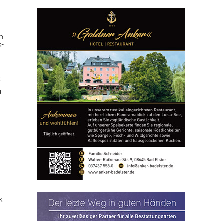
n
x-
z
u
k