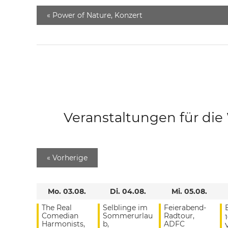
«
Power of Nature, Konzert
Veranstaltungen für di
«
Vorherige
Mo. 03.08.
Di. 04.08.
Mi. 05.08.
The Real
Selblinge im
Feierabend-
Comedian
Sommerurlau
Radtour,
Harmonists,
b,
ADFC