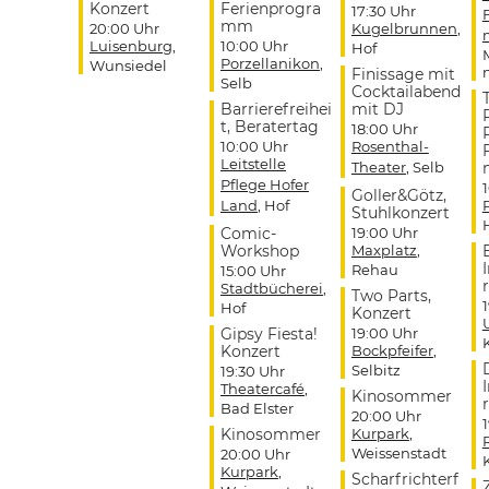
Konzert
Ferienprogra
17:30 Uhr
mm
20:00 Uhr
Kugelbrunnen
,
Luisenburg
,
10:00 Uhr
Hof
Porzellanikon
,
Wunsiedel
Finissage mit
Selb
Cocktailabend
Barrierefreihei
mit DJ
t, Beratertag
18:00 Uhr
10:00 Uhr
Rosenthal-
Leitstelle
Theater
, Selb
Pflege Hofer
Goller&Götz,
Land
, Hof
Stuhlkonzert
Comic-
19:00 Uhr
Workshop
Maxplatz
,
Rehau
15:00 Uhr
r
Stadtbücherei
,
Two Parts,
Hof
Konzert
Gipsy Fiesta!
19:00 Uhr
Konzert
Bockpfeifer
,
Selbitz
19:30 Uhr
Theatercafé
,
Kinosommer
r
Bad Elster
20:00 Uhr
Kinosommer
Kurpark
,
Weissenstadt
20:00 Uhr
Kurpark
,
Scharfrichterf