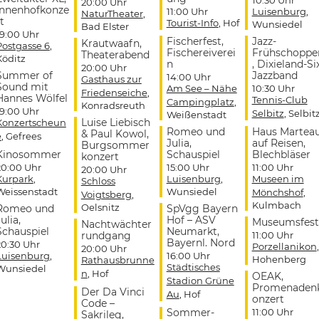
20:00 Uhr
Innenhofkonze
11:00 Uhr
Luisenburg
,
NaturTheater
,
t
Tourist-Info
, Hof
Wunsiedel
Bad Elster
19:00 Uhr
Fischerfest,
Jazz-
Krautwaafn,
Postgasse 6
,
Fischereiverei
Frühschoppe
Theaterabend
Köditz
n
, Dixieland-Si
20:00 Uhr
Summer of
Jazzband
14:00 Uhr
Gasthaus zur
Sound mit
Am See – Nähe
10:30 Uhr
Friedenseiche
,
Hannes Wölfel
Tennis-Club
Campingplatz
,
Konradsreuth
19:00 Uhr
Selbitz
, Selbit
Weißenstadt
Luise Liebisch
Konzertscheun
Romeo und
Haus Martea
& Paul Kowol,
e
, Gefrees
Julia,
auf Reisen,
Burgsommer
Kinosommer
Schauspiel
Blechbläser
konzert
20:00 Uhr
15:00 Uhr
11:00 Uhr
20:00 Uhr
Kurpark
,
Luisenburg
,
Museen im
Schloss
Weissenstadt
Wunsiedel
Mönchshof
,
Voigtsberg
,
Kulmbach
Oelsnitz
Romeo und
SpVgg Bayern
ulia,
Hof – ASV
Museumsfest
Nachtwächter
Schauspiel
Neumarkt,
rundgang
11:00 Uhr
Bayernl. Nord
20:30 Uhr
Porzellanikon
,
20:00 Uhr
Luisenburg
,
16:00 Uhr
Hohenberg
Rathausbrunne
Städtisches
Wunsiedel
n
, Hof
OEAK,
Stadion Grüne
Promenaden
Der Da Vinci
Au
, Hof
onzert
Code –
Sommer-
11:00 Uhr
Sakrileg,