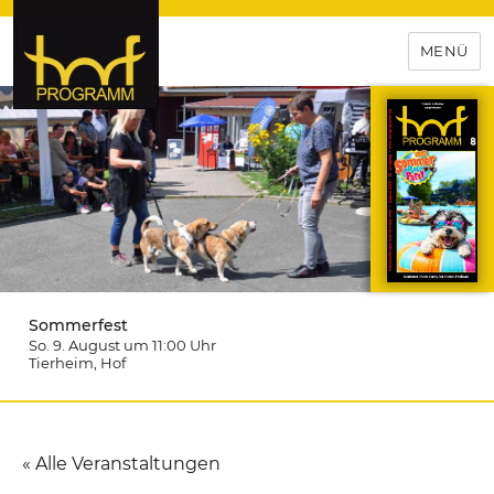
MENÜ
hof-programm – das
Veranstaltungsportal für
Hochfranken
Sommerfest
So. 9. August um 11:00
Uhr
Tierheim
, Hof
« Alle Veranstaltungen