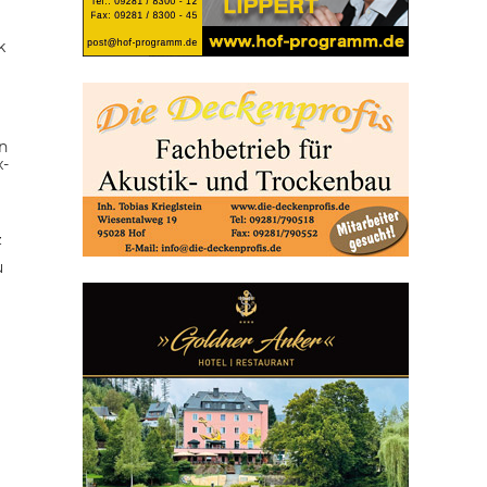
k
n
x-
z
u