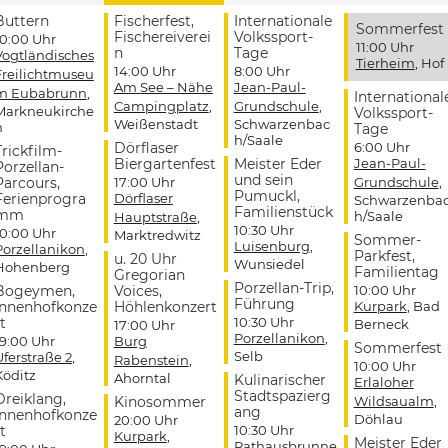
Buttern
Fischerfest,
Internationale
Sommerfest
Fischereiverei
Volkssport-
10:00 Uhr
11:00 Uhr
n
Tage
Vogtländisches
Tierheim
, Hof
14:00 Uhr
8:00 Uhr
Freilichtmuseu
Am See – Nähe
Jean-Paul-
m Eubabrunn
,
International
Campingplatz
,
Grundschule
,
Markneukirche
Volkssport-
Weißenstadt
Schwarzenbac
n
Tage
h/Saale
Dörflaser
6:00 Uhr
Trickfilm-
Biergartenfest
Meister Eder
Jean-Paul-
Porzellan-
und sein
Parcours,
17:00 Uhr
Grundschule
,
Pumuckl,
Ferienprogra
Dörflaser
Schwarzenba
Familienstück
mm
h/Saale
Hauptstraße
,
10:30 Uhr
10:00 Uhr
Marktredwitz
Sommer-
Luisenburg
,
Porzellanikon
,
Parkfest,
u. 20 Uhr
Wunsiedel
Hohenberg
Familientag
Gregorian
Porzellan-Trip,
Bogeymen,
Voices,
10:00 Uhr
Führung
Innenhofkonze
Höhlenkonzert
Kurpark
, Bad
t
10:30 Uhr
Berneck
17:00 Uhr
Porzellanikon
,
19:00 Uhr
Burg
Sommerfest
Selb
Uferstraße 2
,
Rabenstein
,
10:00 Uhr
Köditz
Ahorntal
Kulinarischer
Erlaloher
Stadtspazierg
Dreiklang,
Kinosommer
Wildsaualm
,
ang
Innenhofkonze
Döhlau
20:00 Uhr
t
10:30 Uhr
Kurpark
,
Meister Eder
Rathausbrunne