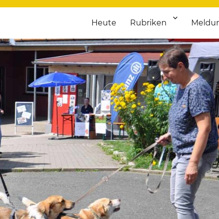
Heute
Rubriken
Meldu
franken. Täglich aktuelle Termine von Kultur bis Sport, von Theater
nstaltungsportal für Hochfran