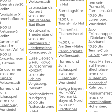
19:00 Uhr
Weissenstadt
und sein
Rosenstraße 20
,
n
, Hof
Pumuckl,
Labrassbanda,
Köditz
Samstagsführ
Familienstüc
Konzert
Zweitakter XL,
ung
10:30 Uhr
20:00 Uhr
Innenhofkonze
11:00 Uhr
Luisenburg
,
NaturTheater
,
t
Tourist-Info
, Hof
Wunsiedel
Bad Elster
19:00 Uhr
Fischerfest,
Jazz-
Krautwaafn,
Postgasse 6
,
Fischereiverei
Frühschoppe
Theaterabend
Köditz
n
, Dixieland-Si
20:00 Uhr
Summer of
Jazzband
14:00 Uhr
Gasthaus zur
Sound mit
Am See – Nähe
10:30 Uhr
Friedenseiche
,
Hannes Wölfel
Tennis-Club
Campingplatz
,
Konradsreuth
19:00 Uhr
Selbitz
, Selbit
Weißenstadt
Luise Liebisch
Konzertscheun
Romeo und
Haus Martea
& Paul Kowol,
e
, Gefrees
Julia,
auf Reisen,
Burgsommer
Kinosommer
Schauspiel
Blechbläser
konzert
20:00 Uhr
15:00 Uhr
11:00 Uhr
20:00 Uhr
Kurpark
,
Luisenburg
,
Museen im
Schloss
Weissenstadt
Wunsiedel
Mönchshof
,
Voigtsberg
,
Kulmbach
Oelsnitz
Romeo und
SpVgg Bayern
ulia,
Hof – ASV
Museumsfest
Nachtwächter
Schauspiel
Neumarkt,
rundgang
11:00 Uhr
Bayernl. Nord
20:30 Uhr
Porzellanikon
,
20:00 Uhr
Luisenburg
,
16:00 Uhr
Hohenberg
Rathausbrunne
Städtisches
Wunsiedel
n
, Hof