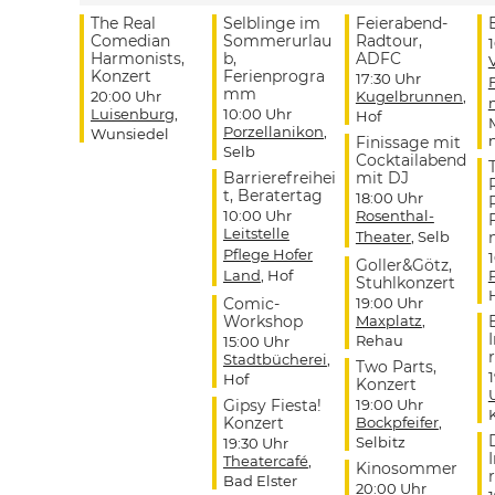
The Real
Selblinge im
Feierabend-
Comedian
Sommerurlau
Radtour,
Harmonists,
b,
ADFC
Konzert
Ferienprogra
17:30 Uhr
mm
20:00 Uhr
Kugelbrunnen
,
Luisenburg
,
10:00 Uhr
Hof
Porzellanikon
,
Wunsiedel
Finissage mit
Selb
Cocktailabend
Barrierefreihei
mit DJ
t, Beratertag
18:00 Uhr
10:00 Uhr
Rosenthal-
Leitstelle
Theater
, Selb
Pflege Hofer
Goller&Götz,
Land
, Hof
Stuhlkonzert
Comic-
19:00 Uhr
Workshop
Maxplatz
,
Rehau
15:00 Uhr
r
Stadtbücherei
,
Two Parts,
Hof
Konzert
Gipsy Fiesta!
19:00 Uhr
Konzert
Bockpfeifer
,
Selbitz
19:30 Uhr
Theatercafé
,
Kinosommer
r
Bad Elster
20:00 Uhr