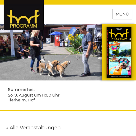
MENÜ
hof-programm – das
Veranstaltungsportal für
Hochfranken
Sommerfest
So. 9. August um 11:00
Uhr
Tierheim
, Hof
« Alle Veranstaltungen