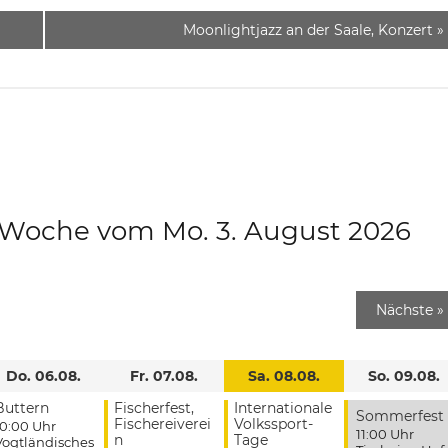
Moonlightjazz an der Saale, Konzert
»
e Woche vom Mo. 3. August 2026
Nächste
»
Do. 06.08.
Fr. 07.08.
Sa. 08.08.
So. 09.08.
Buttern
Fischerfest,
Internationale
Sommerfest
Fischereiverei
Volkssport-
10:00 Uhr
11:00 Uhr
n
Tage
Vogtländisches