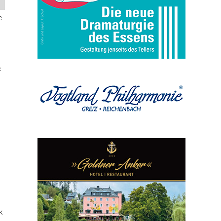
e
c
k