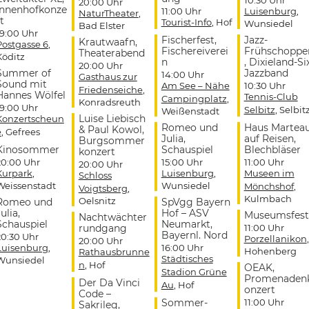
20:00 Uhr
Innenhofkonze
11:00 Uhr
Luisenburg
,
NaturTheater
,
t
Tourist-Info
, Hof
Wunsiedel
Bad Elster
19:00 Uhr
Fischerfest,
Jazz-
Krautwaafn,
Postgasse 6
,
Fischereiverei
Frühschoppe
Theaterabend
Köditz
n
, Dixieland-Si
20:00 Uhr
Summer of
Jazzband
14:00 Uhr
Gasthaus zur
Sound mit
Am See – Nähe
10:30 Uhr
Friedenseiche
,
Hannes Wölfel
Tennis-Club
Campingplatz
,
Konradsreuth
19:00 Uhr
Selbitz
, Selbit
Weißenstadt
Luise Liebisch
Konzertscheun
Romeo und
Haus Martea
& Paul Kowol,
e
, Gefrees
Julia,
auf Reisen,
Burgsommer
Kinosommer
Schauspiel
Blechbläser
konzert
20:00 Uhr
15:00 Uhr
11:00 Uhr
20:00 Uhr
Kurpark
,
Luisenburg
,
Museen im
Schloss
Weissenstadt
Wunsiedel
Mönchshof
,
Voigtsberg
,
Kulmbach
Oelsnitz
Romeo und
SpVgg Bayern
ulia,
Hof – ASV
Museumsfest
Nachtwächter
Schauspiel
Neumarkt,
rundgang
11:00 Uhr
Bayernl. Nord
20:30 Uhr
Porzellanikon
,
20:00 Uhr
Luisenburg
,
16:00 Uhr
Hohenberg
Rathausbrunne
Städtisches
Wunsiedel
n
, Hof
OEAK,
Stadion Grüne
Promenaden
Der Da Vinci
Au
, Hof
onzert
Code –
Sommer-
11:00 Uhr
Sakrileg,