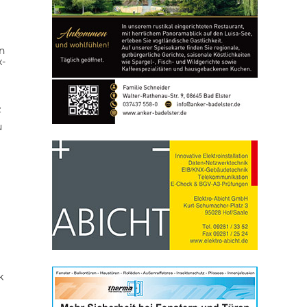
n
x-
z
u
k