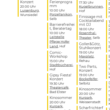
Konzert
Ferienprogra
17:30 Uhr
mm
20:00 Uhr
Kugelbrunnen
,
Luisenburg
,
10:00 Uhr
Hof
Porzellanikon
,
Wunsiedel
Finissage mit
Selb
Cocktailabend
Barrierefreihei
mit DJ
t, Beratertag
18:00 Uhr
10:00 Uhr
Rosenthal-
Leitstelle
Theater
, Selb
Pflege Hofer
Goller&Götz,
Land
, Hof
Stuhlkonzert
Comic-
19:00 Uhr
Workshop
Maxplatz
,
Rehau
15:00 Uhr
r
Stadtbücherei
,
Two Parts,
Hof
Konzert
Gipsy Fiesta!
19:00 Uhr
Konzert
Bockpfeifer
,
Selbitz
19:30 Uhr
Theatercafé
,
Kinosommer
r
Bad Elster
20:00 Uhr
Kinosommer
Kurpark
,
Weissenstadt
20:00 Uhr
Kurpark
,
Scharfrichterf