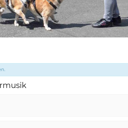
en.
ermusik