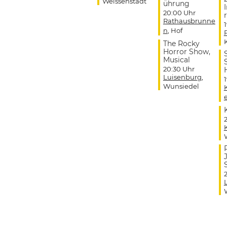
Weissenstadt
ührung
20:00 Uhr
r
Rathausbrunne
n
, Hof
The Rocky
Horror Show,
Musical
20:30 Uhr
Luisenburg
,
Wunsiedel
J