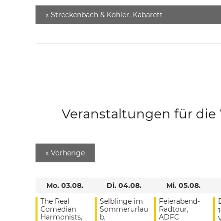
«
Streckenbach & Köhler, Kabarett
Veranstaltungen für di
«
Vorherige
Mo. 03.08.
Di. 04.08.
Mi. 05.08.
The Real
Selblinge im
Feierabend-
Comedian
Sommerurlau
Radtour,
Harmonists,
b,
ADFC