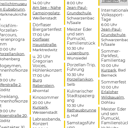
Tierheim
, Hof
14:00 Uhr
8:00 Uhr
Freilichtmuseu
Am See – Nähe
Jean-Paul-
m Eubabrunn
,
International
Campingplatz
,
Grundschule
,
Markneukirche
Volkssport-
Weißenstadt
Schwarzenbac
n
Tage
h/Saale
Dörflaser
6:00 Uhr
Trickfilm-
Biergartenfest
Meister Eder
Jean-Paul-
Porzellan-
und sein
Parcours,
17:00 Uhr
Grundschule
,
Pumuckl,
Ferienprogra
Dörflaser
Schwarzenba
Familienstück
mm
h/Saale
Hauptstraße
,
10:30 Uhr
10:00 Uhr
Marktredwitz
Sommer-
Luisenburg
,
Porzellanikon
,
Parkfest,
u. 20 Uhr
Wunsiedel
Hohenberg
Familientag
Gregorian
Porzellan-Trip,
Bogeymen,
Voices,
10:00 Uhr
Führung
Innenhofkonze
Höhlenkonzert
Kurpark
, Bad
t
10:30 Uhr
Berneck
17:00 Uhr
Porzellanikon
,
19:00 Uhr
Burg
Sommerfest
Selb
Uferstraße 2
,
Rabenstein
,
10:00 Uhr
Köditz
Ahorntal
Kulinarischer
Erlaloher
Stadtspazierg
Dreiklang,
Kinosommer
Wildsaualm
,
ang
Innenhofkonze
Döhlau
20:00 Uhr
t
10:30 Uhr
Kurpark
,
Meister Eder
Rathausbrunne
19:00 Uhr
Weissenstadt
und sein
Rosenstraße 20
,
n
, Hof
Pumuckl,
Labrassbanda,
Köditz
Samstagsführ
Familienstüc
Konzert
Zweitakter XL,
ung
10:30 Uhr