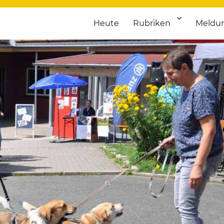
Heute
Rubriken
Meldu
franken. Täglich aktuelle Termine von Kultur bis Sport, von Theater
nstaltungsportal für Hochfran