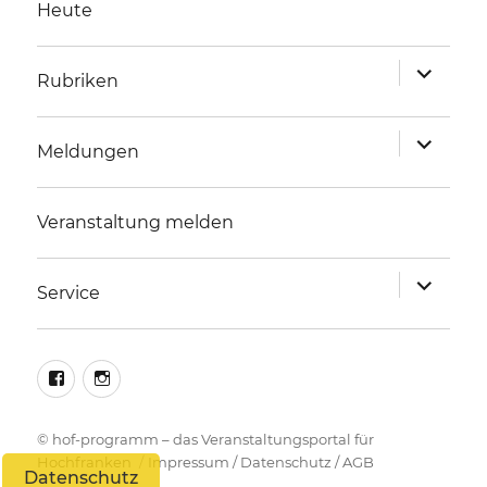
Heute
Unterme
Rubriken
anzeigen
Unterme
Meldungen
anzeigen
Veranstaltung melden
Unterme
Service
anzeigen
facebook
instagram
©
hof-programm – das Veranstaltungsportal für
Hochfranken
Impressum
/
Datenschutz
/
AGB
Datenschutz