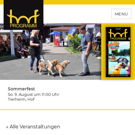
MENÜ
hof-programm – das
Veranstaltungsportal für
Hochfranken
Sommerfest
So. 9. August um 11:00
Uhr
Tierheim
, Hof
« Alle Veranstaltungen