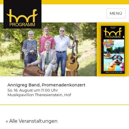
MENÜ
hof-programm – das
Veranstaltungsportal für
Hochfranken
Annigreg Band, Promenadenkonzert
So. 16. August um 11:00
Uhr
Musikpavillon Theresienstein
, Hof
« Alle Veranstaltungen