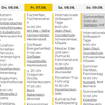
Do. 06.08.
Fr. 07.08.
Sa. 08.08.
So. 09.08.
Buttern
Fischerfest,
Internationale
Sommerfest
Fischereiverei
Volkssport-
10:00 Uhr
11:00 Uhr
n
Tage
Vogtländisches
Tierheim
, Hof
14:00 Uhr
8:00 Uhr
Freilichtmuseu
Am See – Nähe
Jean-Paul-
m Eubabrunn
,
International
Campingplatz
,
Grundschule
,
Markneukirche
Volkssport-
Weißenstadt
Schwarzenbac
n
Tage
h/Saale
Dörflaser
6:00 Uhr
Trickfilm-
Biergartenfest
Meister Eder
Jean-Paul-
Porzellan-
und sein
Parcours,
17:00 Uhr
Grundschule
,
Pumuckl,
Ferienprogra
Dörflaser
Schwarzenba
Familienstück
mm
h/Saale
Hauptstraße
,
10:30 Uhr
10:00 Uhr
Marktredwitz
Sommer-
Luisenburg
,
Porzellanikon
,
Parkfest,
u. 20 Uhr
Wunsiedel
Hohenberg
Familientag
Gregorian
Porzellan-Trip,
Bogeymen,
Voices,
10:00 Uhr
Führung
Innenhofkonze
Höhlenkonzert
Kurpark
, Bad
t
10:30 Uhr
Berneck
17:00 Uhr
Porzellanikon
,
19:00 Uhr
Burg
Sommerfest
Selb
Uferstraße 2
,
Rabenstein
,
10:00 Uhr
Köditz
Ahorntal
Kulinarischer
Erlaloher
Stadtspazierg
Dreiklang,
Kinosommer
Wildsaualm
,