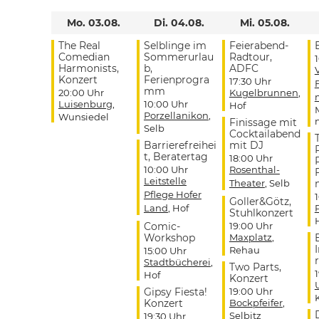
Mo. 03.08.
Di. 04.08.
Mi. 05.08.
The Real
Selblinge im
Feierabend-
Comedian
Sommerurlau
Radtour,
Harmonists,
b,
ADFC
Konzert
Ferienprogra
17:30 Uhr
mm
20:00 Uhr
Kugelbrunnen
,
Luisenburg
,
10:00 Uhr
Hof
Porzellanikon
,
Wunsiedel
Finissage mit
Selb
Cocktailabend
Barrierefreihei
mit DJ
t, Beratertag
18:00 Uhr
10:00 Uhr
Rosenthal-
Leitstelle
Theater
, Selb
Pflege Hofer
Goller&Götz,
Land
, Hof
Stuhlkonzert
Comic-
19:00 Uhr
Workshop
Maxplatz
,
Rehau
15:00 Uhr
r
Stadtbücherei
,
Two Parts,
Hof
Konzert
Gipsy Fiesta!
19:00 Uhr
Konzert
Bockpfeifer
,
Selbitz
19:30 Uhr