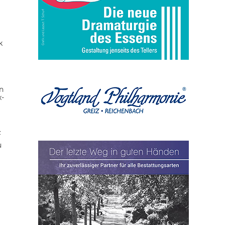
k
n
x-
z
u