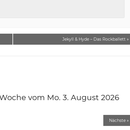
Jekyll & Hyde – Das Rockballett
»
e Woche vom Mo. 3. August 2026
Nächste
»