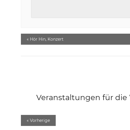
«
Hör Hin, Konzert
Veranstaltungen für di
«
Vorherige