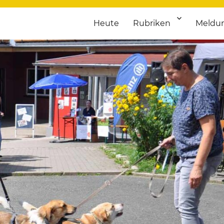
Heute
Rubriken
Meldu
franken. Täglich aktuelle Termine von Kultur bis Sport, von Theater
nstaltungsportal für Hochfran