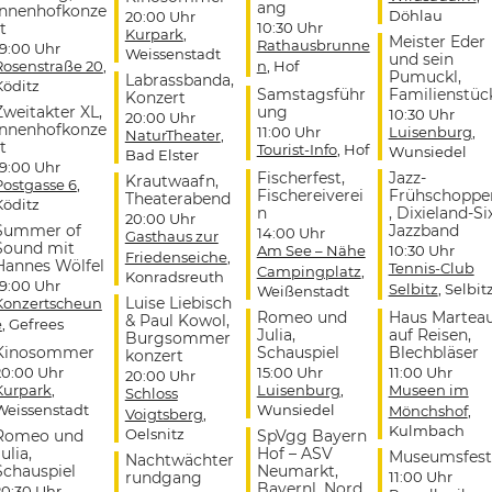
ang
Innenhofkonze
Döhlau
20:00 Uhr
t
10:30 Uhr
Kurpark
,
Meister Eder
Rathausbrunne
19:00 Uhr
Weissenstadt
und sein
Rosenstraße 20
,
n
, Hof
Pumuckl,
Labrassbanda,
Köditz
Samstagsführ
Familienstüc
Konzert
Zweitakter XL,
ung
10:30 Uhr
20:00 Uhr
Innenhofkonze
11:00 Uhr
Luisenburg
,
NaturTheater
,
t
Tourist-Info
, Hof
Wunsiedel
Bad Elster
19:00 Uhr
Fischerfest,
Jazz-
Krautwaafn,
Postgasse 6
,
Fischereiverei
Frühschoppe
Theaterabend
Köditz
n
, Dixieland-Si
20:00 Uhr
Summer of
Jazzband
14:00 Uhr
Gasthaus zur
Sound mit
Am See – Nähe
10:30 Uhr
Friedenseiche
,
Hannes Wölfel
Tennis-Club
Campingplatz
,
Konradsreuth
19:00 Uhr
Selbitz
, Selbit
Weißenstadt
Luise Liebisch
Konzertscheun
Romeo und
Haus Martea
& Paul Kowol,
e
, Gefrees
Julia,
auf Reisen,
Burgsommer
Kinosommer
Schauspiel
Blechbläser
konzert
20:00 Uhr
15:00 Uhr
11:00 Uhr
20:00 Uhr
Kurpark
,
Luisenburg
,
Museen im
Schloss
Weissenstadt
Wunsiedel
Mönchshof
,
Voigtsberg
,
Kulmbach
Oelsnitz
Romeo und
SpVgg Bayern
ulia,
Hof – ASV
Museumsfest
Nachtwächter
Schauspiel
Neumarkt,
rundgang
11:00 Uhr
Bayernl. Nord
20:30 Uhr