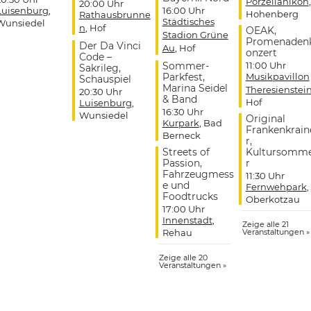
Porzellanikon
,
20:00 Uhr
Luisenburg
,
16:00 Uhr
Hohenberg
Rathausbrunne
Städtisches
Wunsiedel
n
, Hof
OEAK,
Stadion Grüne
Promenaden
Der Da Vinci
Au
, Hof
onzert
Code –
Sommer-
11:00 Uhr
Sakrileg,
Parkfest,
Musikpavillon
Schauspiel
Marina Seidel
Theresienstei
20:30 Uhr
& Band
Hof
Luisenburg
,
16:30 Uhr
Wunsiedel
Original
Kurpark
, Bad
Frankenkrain
Berneck
r,
Streets of
Kultursomm
Passion,
r
Fahrzeugmess
11:30 Uhr
e und
Fernwehpark
,
Foodtrucks
Oberkotzau
17:00 Uhr
Innenstadt
,
Zeige alle 21
Rehau
Veranstaltungen »
Zeige alle 20
Veranstaltungen »