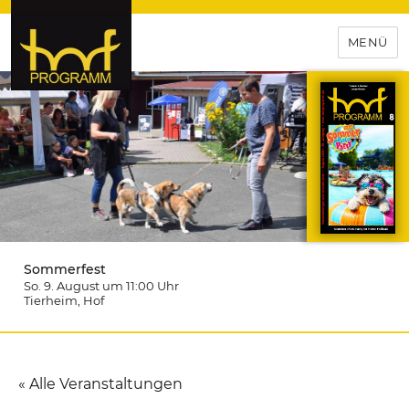
MENÜ
hof-programm – das
Veranstaltungsportal für
Hochfranken
Sommerfest
So. 9. August um 11:00
Uhr
Tierheim
, Hof
« Alle Veranstaltungen