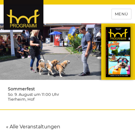
MENÜ
hof-programm – das
Veranstaltungsportal für
Hochfranken
Sommerfest
So. 9. August um 11:00
Uhr
Tierheim
, Hof
« Alle Veranstaltungen