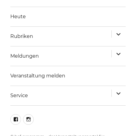
Heute
Unterme
Rubriken
anzeigen
Unterme
Meldungen
anzeigen
Veranstaltung melden
Unterme
Service
anzeigen
facebook
instagram