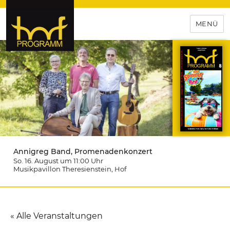
MENÜ
hof-programm – das
Veranstaltungsportal für
Hochfranken
Annigreg Band, Promenadenkonzert
So. 16. August um 11:00
Uhr
Musikpavillon Theresienstein
, Hof
« Alle Veranstaltungen