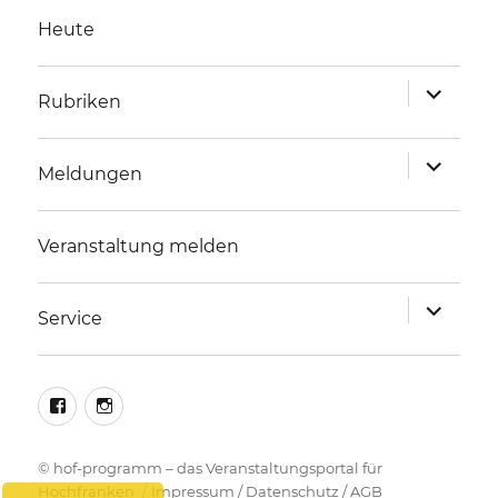
Heute
Unterme
Rubriken
anzeigen
Unterme
Meldungen
anzeigen
Veranstaltung melden
Unterme
Service
anzeigen
facebook
instagram
©
hof-programm – das Veranstaltungsportal für
Hochfranken
Impressum
/
Datenschutz
/
AGB