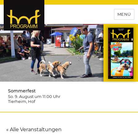
MENÜ
hof-programm – das
Veranstaltungsportal für
Hochfranken
Sommerfest
So. 9. August um 11:00
Uhr
Tierheim
, Hof
« Alle Veranstaltungen