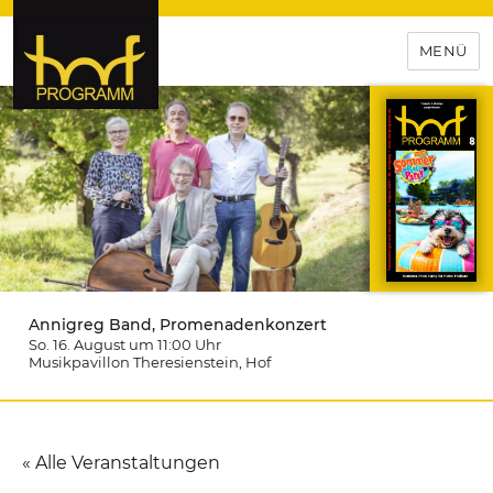
MENÜ
hof-programm – das
Veranstaltungsportal für
Hochfranken
Annigreg Band, Promenadenkonzert
So. 16. August um 11:00
Uhr
Musikpavillon Theresienstein
, Hof
« Alle Veranstaltungen