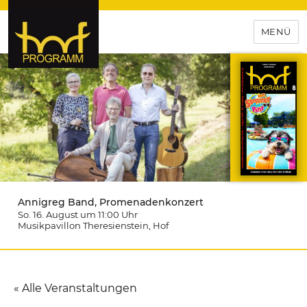
MENÜ
hof-programm – das
Veranstaltungsportal für
Hochfranken
Annigreg Band, Promenadenkonzert
So. 16. August um 11:00
Uhr
Musikpavillon Theresienstein
, Hof
« Alle Veranstaltungen