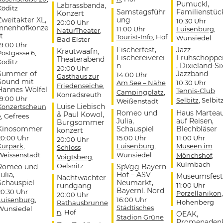
Pumuckl,
Labrassbanda,
Köditz
Samstagsführ
Familienstüc
Konzert
Zweitakter XL,
ung
10:30 Uhr
20:00 Uhr
Innenhofkonze
11:00 Uhr
Luisenburg
,
NaturTheater
,
t
Tourist-Info
, Hof
Wunsiedel
Bad Elster
19:00 Uhr
Fischerfest,
Jazz-
Krautwaafn,
Postgasse 6
,
Fischereiverei
Frühschoppe
Theaterabend
Köditz
n
, Dixieland-Si
20:00 Uhr
Summer of
Jazzband
14:00 Uhr
Gasthaus zur
Sound mit
Am See – Nähe
10:30 Uhr
Friedenseiche
,
Hannes Wölfel
Tennis-Club
Campingplatz
,
Konradsreuth
19:00 Uhr
Selbitz
, Selbit
Weißenstadt
Luise Liebisch
Konzertscheun
Romeo und
Haus Martea
& Paul Kowol,
e
, Gefrees
Julia,
auf Reisen,
Burgsommer
Kinosommer
Schauspiel
Blechbläser
konzert
20:00 Uhr
15:00 Uhr
11:00 Uhr
20:00 Uhr
Kurpark
,
Luisenburg
,
Museen im
Schloss
Weissenstadt
Wunsiedel
Mönchshof
,
Voigtsberg
,
Kulmbach
Oelsnitz
Romeo und
SpVgg Bayern
ulia,
Hof – ASV
Museumsfest
Nachtwächter
Schauspiel
Neumarkt,
rundgang
11:00 Uhr
Bayernl. Nord
20:30 Uhr
Porzellanikon
,
20:00 Uhr
Luisenburg
,
16:00 Uhr
Hohenberg
Rathausbrunne
Städtisches
Wunsiedel
n
, Hof
OEAK,
Stadion Grüne
Promenaden