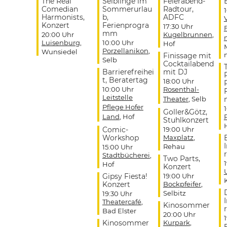
The Real
Selblinge im
Feierabend-
Comedian
Sommerurlau
Radtour,
Harmonists,
b,
ADFC
Konzert
Ferienprogra
17:30 Uhr
mm
20:00 Uhr
Kugelbrunnen
,
Luisenburg
,
10:00 Uhr
Hof
Porzellanikon
,
Wunsiedel
Finissage mit
Selb
Cocktailabend
Barrierefreihei
mit DJ
t, Beratertag
18:00 Uhr
10:00 Uhr
Rosenthal-
Leitstelle
Theater
, Selb
Pflege Hofer
Goller&Götz,
Land
, Hof
Stuhlkonzert
Comic-
19:00 Uhr
Workshop
Maxplatz
,
Rehau
15:00 Uhr
r
Stadtbücherei
,
Two Parts,
Hof
Konzert
Gipsy Fiesta!
19:00 Uhr
Konzert
Bockpfeifer
,
Selbitz
19:30 Uhr
Theatercafé
,
Kinosommer
r
Bad Elster
20:00 Uhr
Kinosommer
Kurpark
,