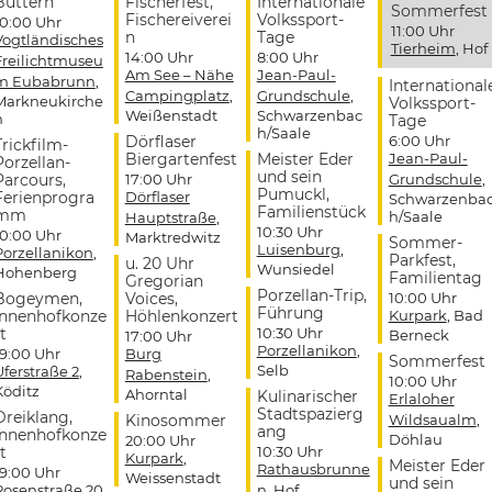
Buttern
Fischerfest,
Internationale
Sommerfest
Fischereiverei
Volkssport-
10:00 Uhr
11:00 Uhr
n
Tage
Vogtländisches
Tierheim
, Hof
14:00 Uhr
8:00 Uhr
Freilichtmuseu
Am See – Nähe
Jean-Paul-
m Eubabrunn
,
International
Campingplatz
,
Grundschule
,
Markneukirche
Volkssport-
Weißenstadt
Schwarzenbac
n
Tage
h/Saale
Dörflaser
6:00 Uhr
Trickfilm-
Biergartenfest
Meister Eder
Jean-Paul-
Porzellan-
und sein
Parcours,
17:00 Uhr
Grundschule
,
Pumuckl,
Ferienprogra
Dörflaser
Schwarzenba
Familienstück
mm
h/Saale
Hauptstraße
,
10:30 Uhr
10:00 Uhr
Marktredwitz
Sommer-
Luisenburg
,
Porzellanikon
,
Parkfest,
u. 20 Uhr
Wunsiedel
Hohenberg
Familientag
Gregorian
Porzellan-Trip,
Bogeymen,
Voices,
10:00 Uhr
Führung
Innenhofkonze
Höhlenkonzert
Kurpark
, Bad
t
10:30 Uhr
Berneck
17:00 Uhr
Porzellanikon
,
19:00 Uhr
Burg
Sommerfest
Selb
Uferstraße 2
,
Rabenstein
,
10:00 Uhr
Köditz
Ahorntal
Kulinarischer
Erlaloher
Stadtspazierg
Dreiklang,
Kinosommer
Wildsaualm
,
ang
Innenhofkonze
Döhlau
20:00 Uhr
t
10:30 Uhr
Kurpark
,
Meister Eder
Rathausbrunne
19:00 Uhr
Weissenstadt
und sein
Rosenstraße 20
,
n
, Hof