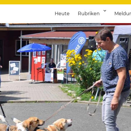
Heute
Rubriken
Meldu
franken. Täglich aktuelle Termine von Kultur bis Sport, von Theater
nstaltungsportal für Hochfran