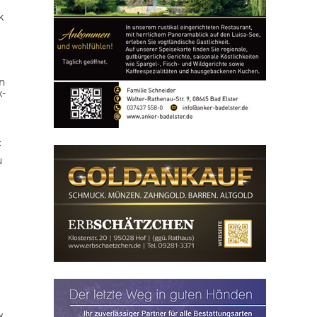
k
n
x-
z
u
k