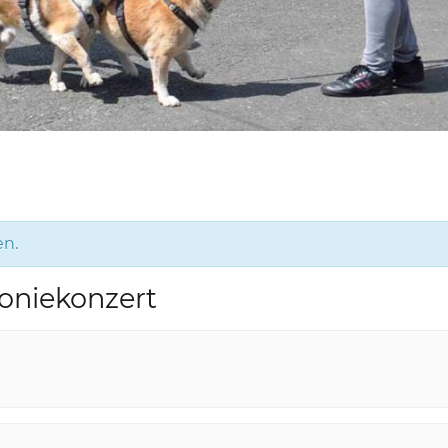
en.
oniekonzert