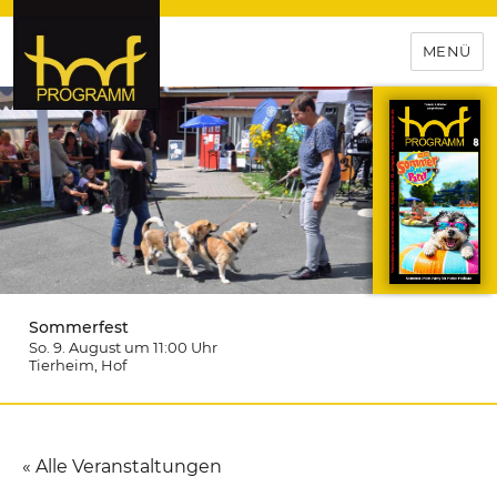
MENÜ
hof-programm – das
Veranstaltungsportal für
Hochfranken
Sommerfest
So. 9. August um 11:00
Uhr
Tierheim
, Hof
« Alle Veranstaltungen