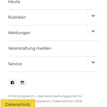
Heute
Unterme
Rubriken
anzeigen
Unterme
Meldungen
anzeigen
Veranstaltung melden
Unterme
Service
anzeigen
facebook
instagram
©
hof-programm – das Veranstaltungsportal für
Hochfranken
Impressum
/
Datenschutz
/
AGB
Datenschutz