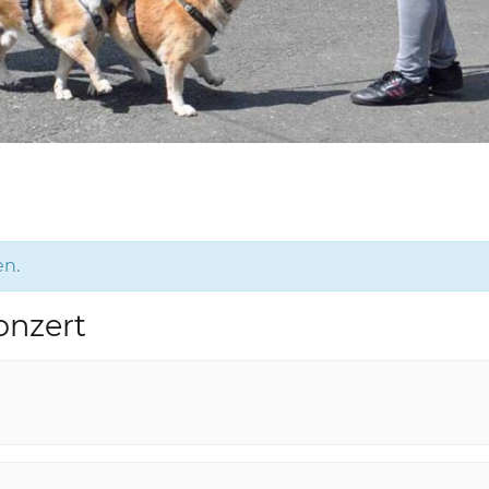
en.
onzert