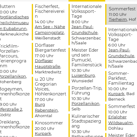
Buttern
Fischerfest,
Internationale
Sommerfest
Fischereiverei
Volkssport-
10:00 Uhr
11:00 Uhr
n
Tage
Vogtländisches
Tierheim
, Hof
14:00 Uhr
8:00 Uhr
Freilichtmuseu
Am See – Nähe
Jean-Paul-
m Eubabrunn
,
International
Campingplatz
,
Grundschule
,
Markneukirche
Volkssport-
Weißenstadt
Schwarzenbac
n
Tage
h/Saale
Dörflaser
6:00 Uhr
Trickfilm-
Biergartenfest
Meister Eder
Jean-Paul-
Porzellan-
und sein
Parcours,
17:00 Uhr
Grundschule
,
Pumuckl,
Ferienprogra
Dörflaser
Schwarzenba
Familienstück
mm
h/Saale
Hauptstraße
,
10:30 Uhr
10:00 Uhr
Marktredwitz
Sommer-
Luisenburg
,
Porzellanikon
,
Parkfest,
u. 20 Uhr
Wunsiedel
Hohenberg
Familientag
Gregorian
Porzellan-Trip,
Bogeymen,
Voices,
10:00 Uhr
Führung
Innenhofkonze
Höhlenkonzert
Kurpark
, Bad
t
10:30 Uhr
Berneck
17:00 Uhr
Porzellanikon
,
19:00 Uhr
Burg
Sommerfest
Selb
Uferstraße 2
,
Rabenstein
,
10:00 Uhr
Köditz
Ahorntal
Kulinarischer
Erlaloher
Stadtspazierg
Dreiklang,
Kinosommer
Wildsaualm
,
ang
Innenhofkonze
Döhlau
20:00 Uhr
t
10:30 Uhr
Kurpark
,
Meister Eder
Rathausbrunne