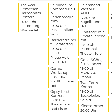
The Real
Selblinge im
Feierabend-
Comedian
Sommerurlau
Radtour,
Harmonists,
b,
ADFC
Konzert
Ferienprogra
17:30 Uhr
mm
20:00 Uhr
Kugelbrunnen
,
Luisenburg
,
10:00 Uhr
Hof
Porzellanikon
,
Wunsiedel
Finissage mit
Selb
Cocktailabend
Barrierefreihei
mit DJ
t, Beratertag
18:00 Uhr
10:00 Uhr
Rosenthal-
Leitstelle
Theater
, Selb
Pflege Hofer
Goller&Götz,
Land
, Hof
Stuhlkonzert
Comic-
19:00 Uhr
Workshop
Maxplatz
,
Rehau
15:00 Uhr
r
Stadtbücherei
,
Two Parts,
Hof
Konzert
Gipsy Fiesta!
19:00 Uhr
Konzert
Bockpfeifer
,
Selbitz
19:30 Uhr
Theatercafé
,
Kinosommer
r
Bad Elster
20:00 Uhr