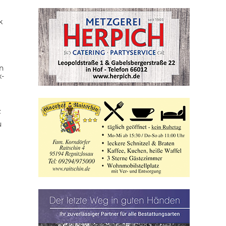
k
n
x-
z
u