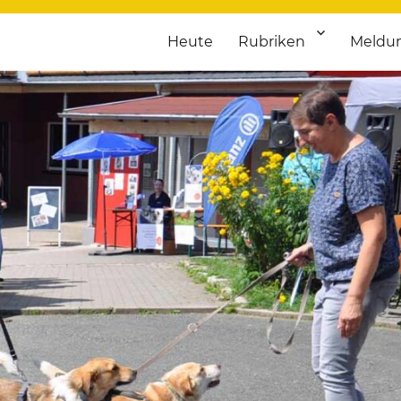
Heute
Rubriken
Meldu
franken. Täglich aktuelle Termine von Kultur bis Sport, von Theater
nstaltungsportal für Hochfran