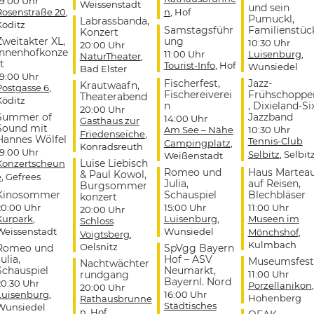
19:00 Uhr
Weissenstadt
und sein
Rosenstraße 20
,
n
, Hof
Pumuckl,
Labrassbanda,
Köditz
Samstagsführ
Familienstüc
Konzert
Zweitakter XL,
ung
10:30 Uhr
20:00 Uhr
Innenhofkonze
11:00 Uhr
Luisenburg
,
NaturTheater
,
t
Tourist-Info
, Hof
Wunsiedel
Bad Elster
19:00 Uhr
Fischerfest,
Jazz-
Krautwaafn,
Postgasse 6
,
Fischereiverei
Frühschoppe
Theaterabend
Köditz
n
, Dixieland-Si
20:00 Uhr
Summer of
Jazzband
14:00 Uhr
Gasthaus zur
Sound mit
Am See – Nähe
10:30 Uhr
Friedenseiche
,
Hannes Wölfel
Tennis-Club
Campingplatz
,
Konradsreuth
19:00 Uhr
Selbitz
, Selbit
Weißenstadt
Luise Liebisch
Konzertscheun
Romeo und
Haus Martea
& Paul Kowol,
e
, Gefrees
Julia,
auf Reisen,
Burgsommer
Kinosommer
Schauspiel
Blechbläser
konzert
20:00 Uhr
15:00 Uhr
11:00 Uhr
20:00 Uhr
Kurpark
,
Luisenburg
,
Museen im
Schloss
Weissenstadt
Wunsiedel
Mönchshof
,
Voigtsberg
,
Kulmbach
Oelsnitz
Romeo und
SpVgg Bayern
ulia,
Hof – ASV
Museumsfest
Nachtwächter
Schauspiel
Neumarkt,
rundgang
11:00 Uhr
Bayernl. Nord
20:30 Uhr
Porzellanikon
,
20:00 Uhr
Luisenburg
,
16:00 Uhr
Hohenberg
Rathausbrunne
Städtisches
Wunsiedel
n
, Hof