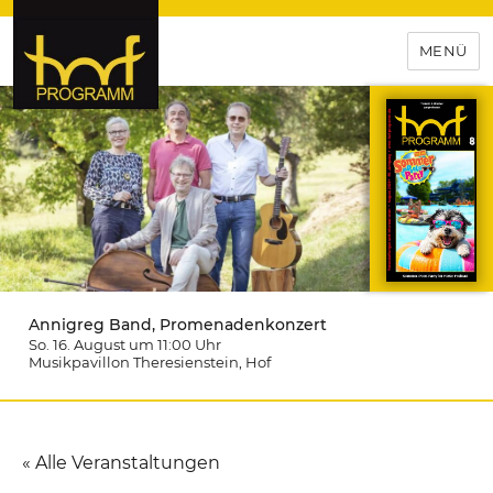
MENÜ
hof-programm – das
Veranstaltungsportal für
Hochfranken
Annigreg Band, Promenadenkonzert
So. 16. August um 11:00
Uhr
Musikpavillon Theresienstein
, Hof
« Alle Veranstaltungen