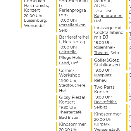
Comedian
Sommerurlau
Radtour,
Harmonists,
b,
ADFC
Konzert
Ferienprogra
17:30 Uhr
mm
20:00 Uhr
Kugelbrunnen
,
Luisenburg
,
10:00 Uhr
Hof
Porzellanikon
,
Wunsiedel
Finissage mit
Selb
Cocktailabend
Barrierefreihei
mit DJ
t, Beratertag
18:00 Uhr
10:00 Uhr
Rosenthal-
Leitstelle
Theater
, Selb
Pflege Hofer
Goller&Götz,
Land
, Hof
Stuhlkonzert
Comic-
19:00 Uhr
Workshop
Maxplatz
,
Rehau
15:00 Uhr
r
Stadtbücherei
,
Two Parts,
Hof
Konzert
Gipsy Fiesta!
19:00 Uhr
Konzert
Bockpfeifer
,
Selbitz
19:30 Uhr
Theatercafé
,
Kinosommer
r
Bad Elster
20:00 Uhr
Kinosommer
Kurpark
,
Weissenstadt
20:00 Uhr