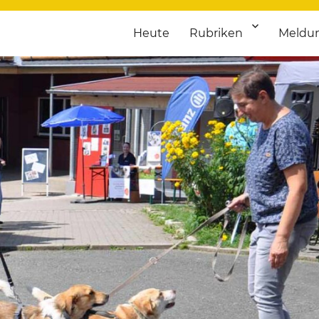
Heute
Rubriken
Meldu
franken. Täglich aktuelle Termine von Kultur bis Sport, von Theater
nstaltungsportal für Hochfran