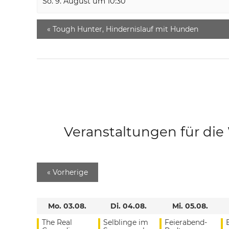
So. 9. August um 10:30
«
Tough Hunter, Hindernislauf mit Hunden
Veranstaltungen für di
«
Vorherige
Mo. 03.08.
Di. 04.08.
Mi. 05.08.
The Real
Selblinge im
Feierabend-