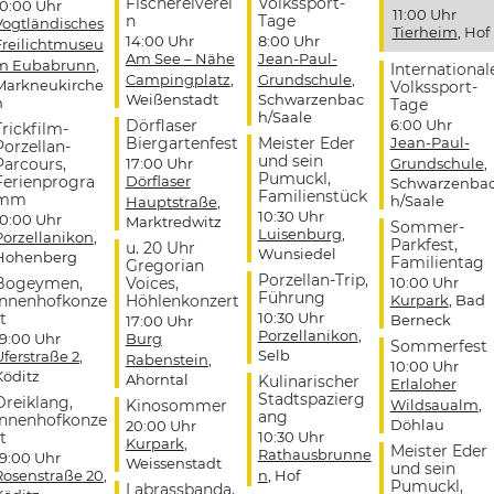
Fischereiverei
Volkssport-
10:00 Uhr
11:00 Uhr
n
Tage
Vogtländisches
Tierheim
, Hof
14:00 Uhr
8:00 Uhr
Freilichtmuseu
Am See – Nähe
Jean-Paul-
m Eubabrunn
,
International
Campingplatz
,
Grundschule
,
Markneukirche
Volkssport-
Weißenstadt
Schwarzenbac
n
Tage
h/Saale
Dörflaser
6:00 Uhr
Trickfilm-
Biergartenfest
Meister Eder
Jean-Paul-
Porzellan-
und sein
Parcours,
17:00 Uhr
Grundschule
,
Pumuckl,
Ferienprogra
Dörflaser
Schwarzenba
Familienstück
mm
h/Saale
Hauptstraße
,
10:30 Uhr
10:00 Uhr
Marktredwitz
Sommer-
Luisenburg
,
Porzellanikon
,
Parkfest,
u. 20 Uhr
Wunsiedel
Hohenberg
Familientag
Gregorian
Porzellan-Trip,
Bogeymen,
Voices,
10:00 Uhr
Führung
Innenhofkonze
Höhlenkonzert
Kurpark
, Bad
t
10:30 Uhr
Berneck
17:00 Uhr
Porzellanikon
,
19:00 Uhr
Burg
Sommerfest
Selb
Uferstraße 2
,
Rabenstein
,
10:00 Uhr
Köditz
Ahorntal
Kulinarischer
Erlaloher
Stadtspazierg
Dreiklang,
Kinosommer
Wildsaualm
,
ang
Innenhofkonze
Döhlau
20:00 Uhr
t
10:30 Uhr
Kurpark
,
Meister Eder
Rathausbrunne
19:00 Uhr
Weissenstadt
und sein
Rosenstraße 20
,
n
, Hof
Pumuckl,
Labrassbanda,