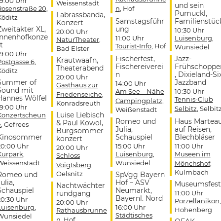
19:00 Uhr
Weissenstadt
und sein
Rosenstraße 20
,
n
, Hof
Pumuckl,
Labrassbanda,
Köditz
Samstagsführ
Familienstüc
Konzert
Zweitakter XL,
ung
10:30 Uhr
20:00 Uhr
Innenhofkonze
11:00 Uhr
Luisenburg
,
NaturTheater
,
t
Tourist-Info
, Hof
Wunsiedel
Bad Elster
19:00 Uhr
Fischerfest,
Jazz-
Krautwaafn,
Postgasse 6
,
Fischereiverei
Frühschoppe
Theaterabend
Köditz
n
, Dixieland-Si
20:00 Uhr
Summer of
Jazzband
14:00 Uhr
Gasthaus zur
Sound mit
Am See – Nähe
10:30 Uhr
Friedenseiche
,
Hannes Wölfel
Tennis-Club
Campingplatz
,
Konradsreuth
19:00 Uhr
Selbitz
, Selbit
Weißenstadt
Luise Liebisch
Konzertscheun
Romeo und
Haus Martea
& Paul Kowol,
e
, Gefrees
Julia,
auf Reisen,
Burgsommer
Kinosommer
Schauspiel
Blechbläser
konzert
20:00 Uhr
15:00 Uhr
11:00 Uhr
20:00 Uhr
Kurpark
,
Luisenburg
,
Museen im
Schloss
Weissenstadt
Wunsiedel
Mönchshof
,
Voigtsberg
,
Kulmbach
Oelsnitz
Romeo und
SpVgg Bayern
ulia,
Hof – ASV
Museumsfest
Nachtwächter
Schauspiel
Neumarkt,
rundgang
11:00 Uhr
Bayernl. Nord
20:30 Uhr
Porzellanikon
,
20:00 Uhr
Luisenburg
,
16:00 Uhr
Hohenberg
Rathausbrunne
Städtisches
Wunsiedel
n
, Hof