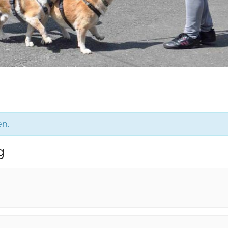
en.
g