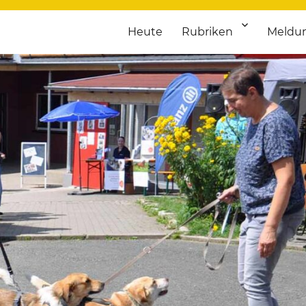
Heute
Rubriken
Meldu
franken. Täglich aktuelle Termine von Kultur bis Sport, von Theater
nstaltungsportal für Hochfran