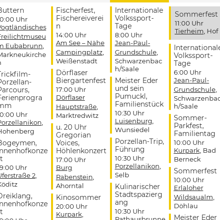
Buttern
Fischerfest,
Internationale
Sommerfest
Fischereiverei
Volkssport-
10:00 Uhr
11:00 Uhr
n
Tage
Vogtländisches
Tierheim
, Hof
14:00 Uhr
8:00 Uhr
Freilichtmuseu
Am See – Nähe
Jean-Paul-
m Eubabrunn
,
International
Campingplatz
,
Grundschule
,
Markneukirche
Volkssport-
Weißenstadt
Schwarzenbac
n
Tage
h/Saale
Dörflaser
6:00 Uhr
Trickfilm-
Biergartenfest
Meister Eder
Jean-Paul-
Porzellan-
und sein
Parcours,
17:00 Uhr
Grundschule
,
Pumuckl,
Ferienprogra
Dörflaser
Schwarzenba
Familienstück
mm
h/Saale
Hauptstraße
,
10:30 Uhr
10:00 Uhr
Marktredwitz
Sommer-
Luisenburg
,
Porzellanikon
,
Parkfest,
u. 20 Uhr
Wunsiedel
Hohenberg
Familientag
Gregorian
Porzellan-Trip,
Bogeymen,
Voices,
10:00 Uhr
Führung
Innenhofkonze
Höhlenkonzert
Kurpark
, Bad
t
10:30 Uhr
Berneck
17:00 Uhr
Porzellanikon
,
19:00 Uhr
Burg
Sommerfest
Selb
Uferstraße 2
,
Rabenstein
,
10:00 Uhr
Köditz
Ahorntal
Kulinarischer
Erlaloher
Stadtspazierg
Dreiklang,
Kinosommer
Wildsaualm
,
ang
Innenhofkonze
Döhlau
20:00 Uhr
t
10:30 Uhr
Kurpark
,
Meister Eder
Rathausbrunne