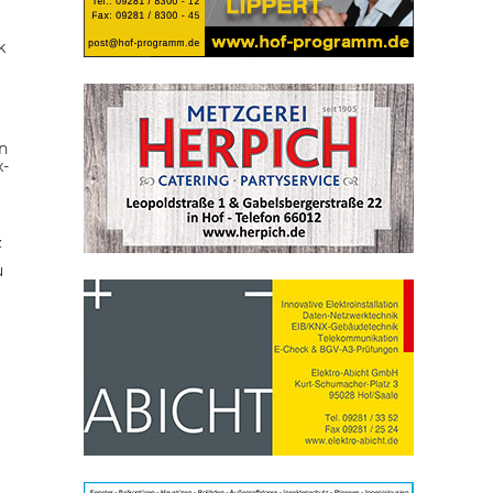
k
n
x-
z
u