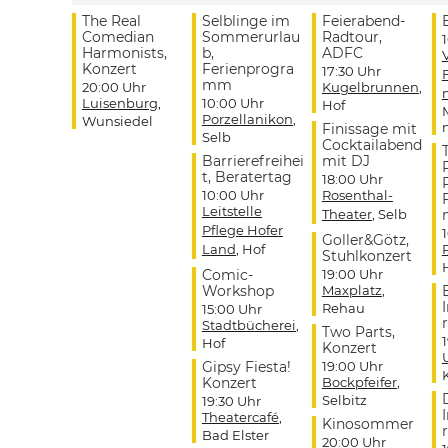
The Real
Selblinge im
Feierabend-
Comedian
Sommerurlau
Radtour,
Harmonists,
b,
ADFC
Konzert
Ferienprogra
17:30 Uhr
mm
20:00 Uhr
Kugelbrunnen
,
Luisenburg
,
10:00 Uhr
Hof
Porzellanikon
,
Wunsiedel
Finissage mit
Selb
Cocktailabend
Barrierefreihei
mit DJ
t, Beratertag
18:00 Uhr
10:00 Uhr
Rosenthal-
Leitstelle
Theater
, Selb
Pflege Hofer
Goller&Götz,
Land
, Hof
Stuhlkonzert
Comic-
19:00 Uhr
Workshop
Maxplatz
,
Rehau
15:00 Uhr
r
Stadtbücherei
,
Two Parts,
Hof
Konzert
Gipsy Fiesta!
19:00 Uhr
Konzert
Bockpfeifer
,
Selbitz
19:30 Uhr
Theatercafé
,
Kinosommer
r
Bad Elster
20:00 Uhr