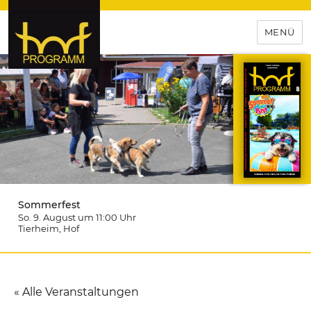
MENÜ
hof-programm – das
Veranstaltungsportal für
Hochfranken
Sommerfest
So. 9. August um 11:00
Uhr
Tierheim
, Hof
« Alle Veranstaltungen