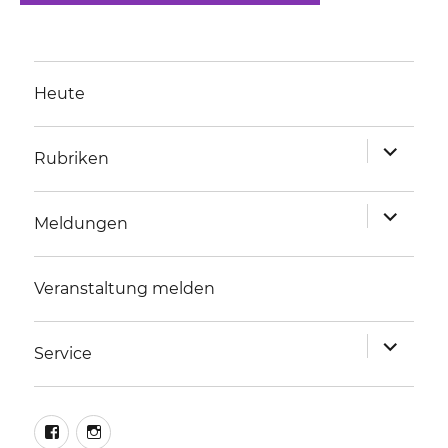
Heute
Unterme
Rubriken
anzeigen
Unterme
Meldungen
anzeigen
Veranstaltung melden
Unterme
Service
anzeigen
facebook
instagram