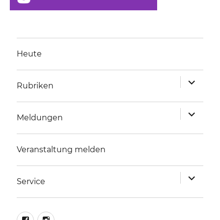
Heute
Unterme
Rubriken
anzeigen
Unterme
Meldungen
anzeigen
Veranstaltung melden
Unterme
Service
anzeigen
facebook
instagram