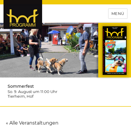
MENÜ
hof-programm – das
Veranstaltungsportal für
Hochfranken
Sommerfest
So. 9. August um 11:00
Uhr
Tierheim
, Hof
« Alle Veranstaltungen