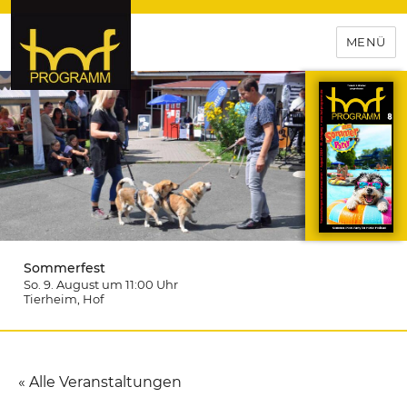
MENÜ
hof-programm – das
Veranstaltungsportal für
Hochfranken
Sommerfest
So. 9. August um 11:00
Uhr
Tierheim
, Hof
« Alle Veranstaltungen