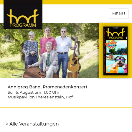
MENÜ
hof-programm – das
Veranstaltungsportal für
Hochfranken
Annigreg Band, Promenadenkonzert
So. 16. August um 11:00
Uhr
Musikpavillon Theresienstein
, Hof
« Alle Veranstaltungen