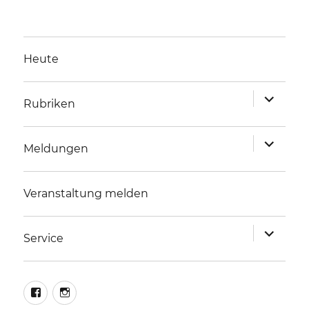
Heute
Unterme
Rubriken
anzeigen
Unterme
Meldungen
anzeigen
Veranstaltung melden
Unterme
Service
anzeigen
facebook
instagram