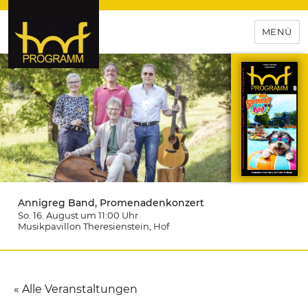
MENÜ
hof-programm – das
Veranstaltungsportal für
Hochfranken
Annigreg Band, Promenadenkonzert
So. 16. August um 11:00
Uhr
Musikpavillon Theresienstein
, Hof
« Alle Veranstaltungen