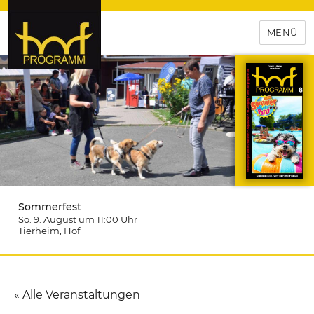
MENÜ
hof-programm – das
Veranstaltungsportal für
Hochfranken
Sommerfest
So. 9. August um 11:00
Uhr
Tierheim
, Hof
« Alle Veranstaltungen