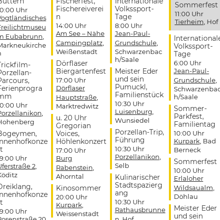
Buttern
Fischerfest,
Internationale
Sommerfest
Fischereiverei
Volkssport-
10:00 Uhr
11:00 Uhr
n
Tage
Vogtländisches
Tierheim
, Hof
14:00 Uhr
8:00 Uhr
Freilichtmuseu
Am See – Nähe
Jean-Paul-
m Eubabrunn
,
International
Campingplatz
,
Grundschule
,
Markneukirche
Volkssport-
Weißenstadt
Schwarzenbac
n
Tage
h/Saale
Dörflaser
6:00 Uhr
Trickfilm-
Biergartenfest
Meister Eder
Jean-Paul-
Porzellan-
und sein
Parcours,
17:00 Uhr
Grundschule
,
Pumuckl,
Ferienprogra
Dörflaser
Schwarzenba
Familienstück
mm
h/Saale
Hauptstraße
,
10:30 Uhr
10:00 Uhr
Marktredwitz
Sommer-
Luisenburg
,
Porzellanikon
,
Parkfest,
u. 20 Uhr
Wunsiedel
Hohenberg
Familientag
Gregorian
Porzellan-Trip,
Bogeymen,
Voices,
10:00 Uhr
Führung
Innenhofkonze
Höhlenkonzert
Kurpark
, Bad
t
10:30 Uhr
Berneck
17:00 Uhr
Porzellanikon
,
19:00 Uhr
Burg
Sommerfest
Selb
Uferstraße 2
,
Rabenstein
,
10:00 Uhr
Köditz
Ahorntal
Kulinarischer
Erlaloher
Stadtspazierg
Dreiklang,
Kinosommer
Wildsaualm
,
ang
Innenhofkonze
Döhlau
20:00 Uhr
t
10:30 Uhr
Kurpark
,
Meister Eder
Rathausbrunne
19:00 Uhr
Weissenstadt
und sein
Rosenstraße 20
,
n
, Hof