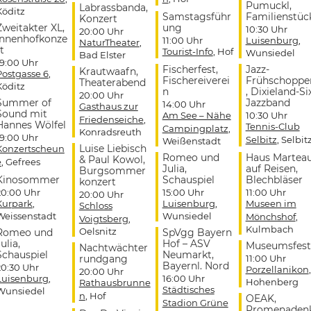
Pumuckl,
Labrassbanda,
Köditz
Samstagsführ
Familienstüc
Konzert
Zweitakter XL,
ung
10:30 Uhr
20:00 Uhr
Innenhofkonze
11:00 Uhr
Luisenburg
,
NaturTheater
,
t
Tourist-Info
, Hof
Wunsiedel
Bad Elster
19:00 Uhr
Fischerfest,
Jazz-
Krautwaafn,
Postgasse 6
,
Fischereiverei
Frühschoppe
Theaterabend
Köditz
n
, Dixieland-Si
20:00 Uhr
Summer of
Jazzband
14:00 Uhr
Gasthaus zur
Sound mit
Am See – Nähe
10:30 Uhr
Friedenseiche
,
Hannes Wölfel
Tennis-Club
Campingplatz
,
Konradsreuth
19:00 Uhr
Selbitz
, Selbit
Weißenstadt
Luise Liebisch
Konzertscheun
Romeo und
Haus Martea
& Paul Kowol,
e
, Gefrees
Julia,
auf Reisen,
Burgsommer
Kinosommer
Schauspiel
Blechbläser
konzert
20:00 Uhr
15:00 Uhr
11:00 Uhr
20:00 Uhr
Kurpark
,
Luisenburg
,
Museen im
Schloss
Weissenstadt
Wunsiedel
Mönchshof
,
Voigtsberg
,
Kulmbach
Oelsnitz
Romeo und
SpVgg Bayern
ulia,
Hof – ASV
Museumsfest
Nachtwächter
Schauspiel
Neumarkt,
rundgang
11:00 Uhr
Bayernl. Nord
20:30 Uhr
Porzellanikon
,
20:00 Uhr
Luisenburg
,
16:00 Uhr
Hohenberg
Rathausbrunne
Städtisches
Wunsiedel
n
, Hof
OEAK,
Stadion Grüne
Promenaden