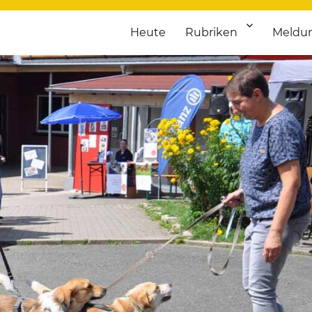
Heute
Rubriken
Meldu
franken. Täglich aktuelle Termine von Kultur bis Sport, von Theater
nstaltungsportal für Hochfran