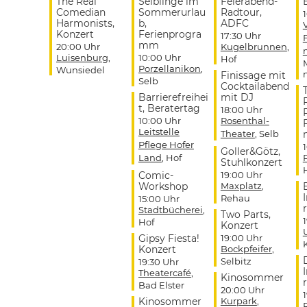
The Real
Selblinge im
Feierabend-
Comedian
Sommerurlau
Radtour,
Harmonists,
b,
ADFC
Konzert
Ferienprogra
17:30 Uhr
mm
20:00 Uhr
Kugelbrunnen
,
Luisenburg
,
10:00 Uhr
Hof
Porzellanikon
,
Wunsiedel
Finissage mit
Selb
Cocktailabend
Barrierefreihei
mit DJ
t, Beratertag
18:00 Uhr
10:00 Uhr
Rosenthal-
Leitstelle
Theater
, Selb
Pflege Hofer
Goller&Götz,
Land
, Hof
Stuhlkonzert
Comic-
19:00 Uhr
Workshop
Maxplatz
,
Rehau
15:00 Uhr
r
Stadtbücherei
,
Two Parts,
Hof
Konzert
Gipsy Fiesta!
19:00 Uhr
Konzert
Bockpfeifer
,
Selbitz
19:30 Uhr
Theatercafé
,
Kinosommer
r
Bad Elster
20:00 Uhr
Kinosommer
Kurpark
,