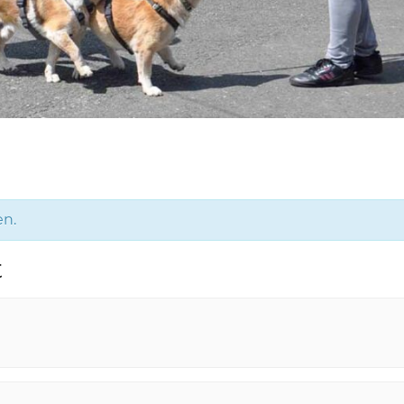
en.
t