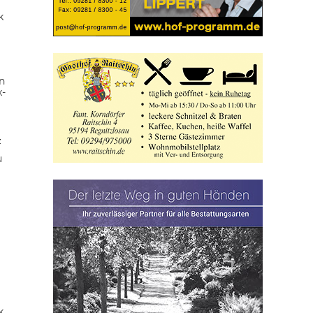
k
n
x-
z
u
k