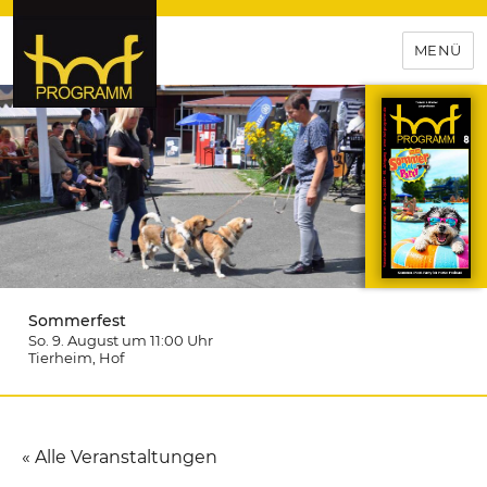
MENÜ
hof-programm – das
Veranstaltungsportal für
Hochfranken
Sommerfest
So. 9. August um 11:00
Uhr
Tierheim
, Hof
« Alle Veranstaltungen