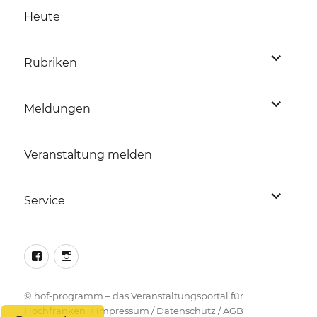
Heute
Unterme
Rubriken
anzeigen
Unterme
Meldungen
anzeigen
Veranstaltung melden
Unterme
Service
anzeigen
facebook
instagram
©
hof-programm – das Veranstaltungsportal für
Hochfranken
Impressum
/
Datenschutz
/
AGB