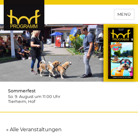
MENÜ
hof-programm – das
Veranstaltungsportal für
Hochfranken
Sommerfest
So. 9. August um 11:00
Uhr
Tierheim
, Hof
« Alle Veranstaltungen