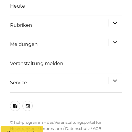
Heute
Unterme
Rubriken
anzeigen
Unterme
Meldungen
anzeigen
Veranstaltung melden
Unterme
Service
anzeigen
facebook
instagram
©
hof-programm – das Veranstaltungsportal für
Hochfranken
Impressum
/
Datenschutz
/
AGB