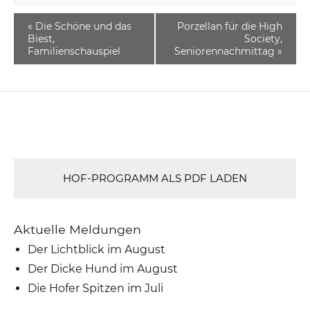
«
Die Schöne und das
Porzellan für die High
Biest,
Society,
Familienschauspiel
Seniorennachmittag
»
HOF-PROGRAMM ALS PDF LADEN
Aktuelle Meldungen
Der Lichtblick im August
Der Dicke Hund im August
Die Hofer Spitzen im Juli