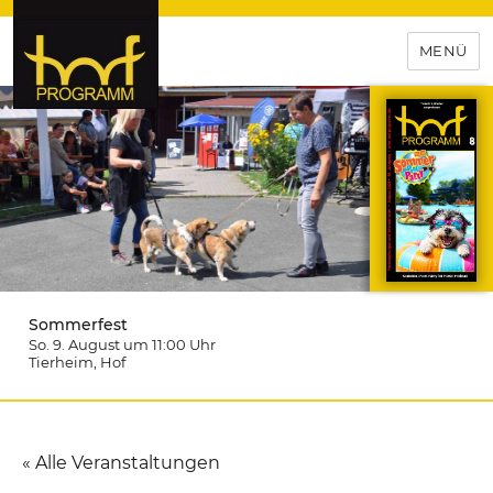
MENÜ
hof-programm – das
Veranstaltungsportal für
Hochfranken
Sommerfest
So. 9. August um 11:00
Uhr
Tierheim
, Hof
« Alle Veranstaltungen