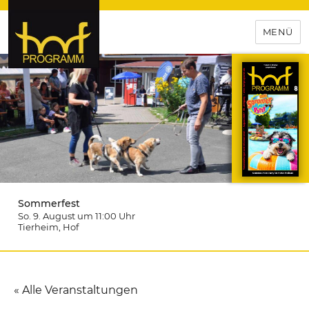
MENÜ
hof-programm – das
Veranstaltungsportal für
Hochfranken
Sommerfest
So. 9. August um 11:00
Uhr
Tierheim
, Hof
« Alle Veranstaltungen