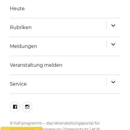
Heute
Unterme
Rubriken
anzeigen
Unterme
Meldungen
anzeigen
Veranstaltung melden
Unterme
Service
anzeigen
facebook
instagram
©
hof-programm – das Veranstaltungsportal für
Hochfranken
Impressum
/
Datenschutz
/
AGB