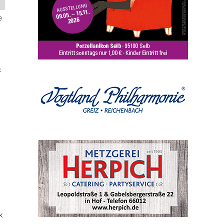
e
c
k