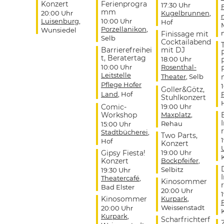
Konzert
Ferienprogra
17:30 Uhr
mm
20:00 Uhr
Kugelbrunnen
,
Luisenburg
,
10:00 Uhr
Hof
Porzellanikon
,
Wunsiedel
Finissage mit
Selb
Cocktailabend
Barrierefreihei
mit DJ
t, Beratertag
18:00 Uhr
10:00 Uhr
Rosenthal-
Leitstelle
Theater
, Selb
Pflege Hofer
Goller&Götz,
Land
, Hof
Stuhlkonzert
Comic-
19:00 Uhr
Workshop
Maxplatz
,
Rehau
15:00 Uhr
r
Stadtbücherei
,
Two Parts,
Hof
Konzert
Gipsy Fiesta!
19:00 Uhr
Konzert
Bockpfeifer
,
Selbitz
19:30 Uhr
Theatercafé
,
Kinosommer
r
Bad Elster
20:00 Uhr
Kinosommer
Kurpark
,
Weissenstadt
20:00 Uhr
Kurpark
,
Scharfrichterf