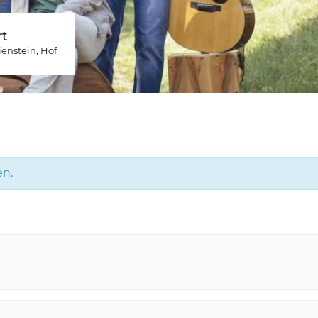
t
ienstein
, Hof
en.