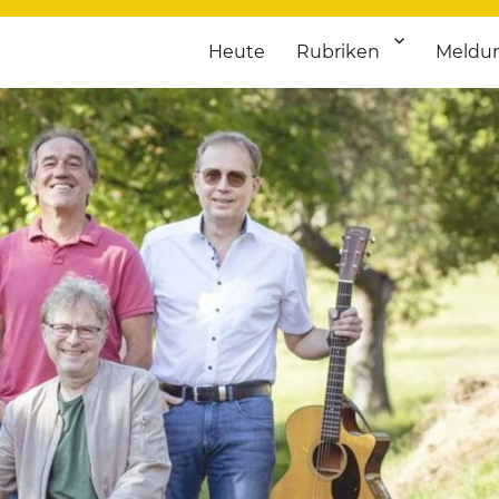
Heute
Rubriken
Meldu
franken. Täglich aktuelle Termine von Kultur bis Sport, von Theater
nstaltungsportal für Hochfran