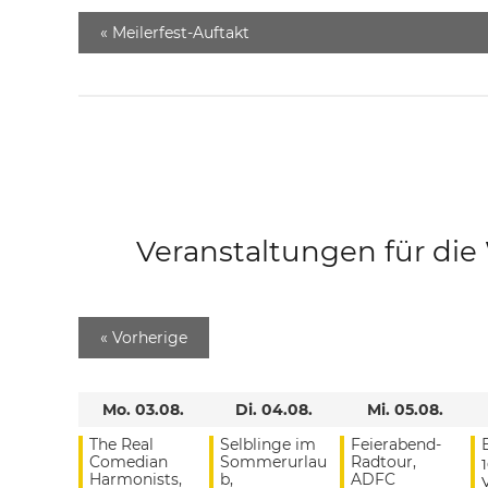
«
Meilerfest-Auftakt
Veranstaltungen für di
«
Vorherige
Mo. 03.08.
Di. 04.08.
Mi. 05.08.
The Real
Selblinge im
Feierabend-
Comedian
Sommerurlau
Radtour,
Harmonists,
b,
ADFC