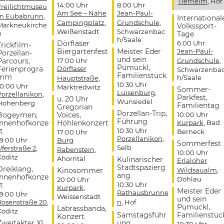
Tierheim
, Hof
14:00 Uhr
8:00 Uhr
Freilichtmuseu
Am See – Nähe
Jean-Paul-
m Eubabrunn
,
International
Campingplatz
,
Grundschule
,
Markneukirche
Volkssport-
Weißenstadt
Schwarzenbac
n
Tage
h/Saale
Dörflaser
6:00 Uhr
Trickfilm-
Biergartenfest
Meister Eder
Jean-Paul-
Porzellan-
und sein
Parcours,
17:00 Uhr
Grundschule
,
Pumuckl,
Ferienprogra
Dörflaser
Schwarzenba
Familienstück
mm
h/Saale
Hauptstraße
,
10:30 Uhr
10:00 Uhr
Marktredwitz
Sommer-
Luisenburg
,
Porzellanikon
,
Parkfest,
u. 20 Uhr
Wunsiedel
Hohenberg
Familientag
Gregorian
Porzellan-Trip,
Bogeymen,
Voices,
10:00 Uhr
Führung
Innenhofkonze
Höhlenkonzert
Kurpark
, Bad
t
10:30 Uhr
Berneck
17:00 Uhr
Porzellanikon
,
19:00 Uhr
Burg
Sommerfest
Selb
Uferstraße 2
,
Rabenstein
,
10:00 Uhr
Köditz
Ahorntal
Kulinarischer
Erlaloher
Stadtspazierg
Dreiklang,
Kinosommer
Wildsaualm
,
ang
Innenhofkonze
Döhlau
20:00 Uhr
t
10:30 Uhr
Kurpark
,
Meister Eder
Rathausbrunne
19:00 Uhr
Weissenstadt
und sein
Rosenstraße 20
,
n
, Hof
Pumuckl,
Labrassbanda,
Köditz
Samstagsführ
Familienstüc
Konzert
Zweitakter XL,
ung
10:30 Uhr