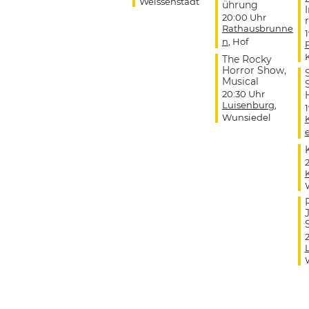
Weissenstadt
ührung
20:00 Uhr
r
Rathausbrunne
n
, Hof
The Rocky
Horror Show,
Musical
20:30 Uhr
Luisenburg
,
Wunsiedel
J