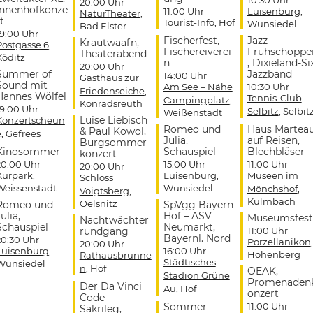
20:00 Uhr
Innenhofkonze
11:00 Uhr
Luisenburg
,
NaturTheater
,
t
Tourist-Info
, Hof
Wunsiedel
Bad Elster
19:00 Uhr
Fischerfest,
Jazz-
Krautwaafn,
Postgasse 6
,
Fischereiverei
Frühschoppe
Theaterabend
Köditz
n
, Dixieland-Si
20:00 Uhr
Summer of
Jazzband
14:00 Uhr
Gasthaus zur
Sound mit
Am See – Nähe
10:30 Uhr
Friedenseiche
,
Hannes Wölfel
Tennis-Club
Campingplatz
,
Konradsreuth
19:00 Uhr
Selbitz
, Selbit
Weißenstadt
Luise Liebisch
Konzertscheun
Romeo und
Haus Martea
& Paul Kowol,
e
, Gefrees
Julia,
auf Reisen,
Burgsommer
Kinosommer
Schauspiel
Blechbläser
konzert
20:00 Uhr
15:00 Uhr
11:00 Uhr
20:00 Uhr
Kurpark
,
Luisenburg
,
Museen im
Schloss
Weissenstadt
Wunsiedel
Mönchshof
,
Voigtsberg
,
Kulmbach
Oelsnitz
Romeo und
SpVgg Bayern
ulia,
Hof – ASV
Museumsfest
Nachtwächter
Schauspiel
Neumarkt,
rundgang
11:00 Uhr
Bayernl. Nord
20:30 Uhr
Porzellanikon
,
20:00 Uhr
Luisenburg
,
16:00 Uhr
Hohenberg
Rathausbrunne
Städtisches
Wunsiedel
n
, Hof
OEAK,
Stadion Grüne
Promenaden
Der Da Vinci
Au
, Hof
onzert
Code –
Sommer-
11:00 Uhr
Sakrileg,