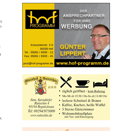
n
x-
z
u
k