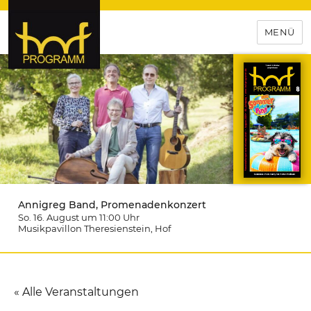
MENÜ
hof-programm – das
Veranstaltungsportal für
Hochfranken
Annigreg Band, Promenadenkonzert
So. 16. August um 11:00
Uhr
Musikpavillon Theresienstein
, Hof
« Alle Veranstaltungen