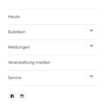
Heute
Unterme
Rubriken
anzeigen
Unterme
Meldungen
anzeigen
Veranstaltung melden
Unterme
Service
anzeigen
facebook
instagram