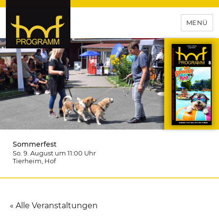
MENÜ
hof-programm – das
Veranstaltungsportal für
Hochfranken
Sommerfest
So. 9. August um 11:00
Uhr
Tierheim
, Hof
« Alle Veranstaltungen