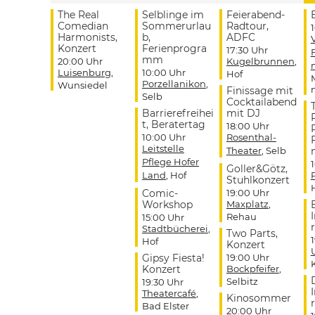
The Real
Selblinge im
Feierabend-
Comedian
Sommerurlau
Radtour,
Harmonists,
b,
ADFC
Konzert
Ferienprogra
17:30 Uhr
mm
20:00 Uhr
Kugelbrunnen
,
Luisenburg
,
10:00 Uhr
Hof
Porzellanikon
,
Wunsiedel
Finissage mit
Selb
Cocktailabend
Barrierefreihei
mit DJ
t, Beratertag
18:00 Uhr
10:00 Uhr
Rosenthal-
Leitstelle
Theater
, Selb
Pflege Hofer
Goller&Götz,
Land
, Hof
Stuhlkonzert
Comic-
19:00 Uhr
Workshop
Maxplatz
,
Rehau
15:00 Uhr
r
Stadtbücherei
,
Two Parts,
Hof
Konzert
Gipsy Fiesta!
19:00 Uhr
Konzert
Bockpfeifer
,
Selbitz
19:30 Uhr
Theatercafé
,
Kinosommer
r
Bad Elster
20:00 Uhr