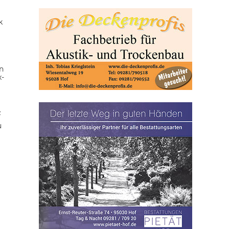
k
n
x-
z
u