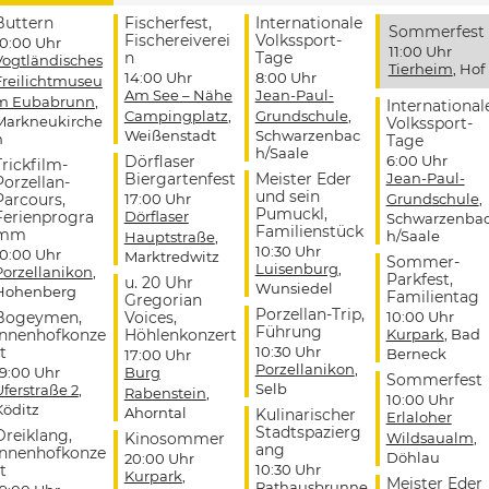
Buttern
Fischerfest,
Internationale
Sommerfest
Fischereiverei
Volkssport-
10:00 Uhr
11:00 Uhr
n
Tage
Vogtländisches
Tierheim
, Hof
14:00 Uhr
8:00 Uhr
Freilichtmuseu
Am See – Nähe
Jean-Paul-
m Eubabrunn
,
International
Campingplatz
,
Grundschule
,
Markneukirche
Volkssport-
Weißenstadt
Schwarzenbac
n
Tage
h/Saale
Dörflaser
6:00 Uhr
Trickfilm-
Biergartenfest
Meister Eder
Jean-Paul-
Porzellan-
und sein
Parcours,
17:00 Uhr
Grundschule
,
Pumuckl,
Ferienprogra
Dörflaser
Schwarzenba
Familienstück
mm
h/Saale
Hauptstraße
,
10:30 Uhr
10:00 Uhr
Marktredwitz
Sommer-
Luisenburg
,
Porzellanikon
,
Parkfest,
u. 20 Uhr
Wunsiedel
Hohenberg
Familientag
Gregorian
Porzellan-Trip,
Bogeymen,
Voices,
10:00 Uhr
Führung
Innenhofkonze
Höhlenkonzert
Kurpark
, Bad
t
10:30 Uhr
Berneck
17:00 Uhr
Porzellanikon
,
19:00 Uhr
Burg
Sommerfest
Selb
Uferstraße 2
,
Rabenstein
,
10:00 Uhr
Köditz
Ahorntal
Kulinarischer
Erlaloher
Stadtspazierg
Dreiklang,
Kinosommer
Wildsaualm
,
ang
Innenhofkonze
Döhlau
20:00 Uhr
t
10:30 Uhr
Kurpark
,
Meister Eder
Rathausbrunne