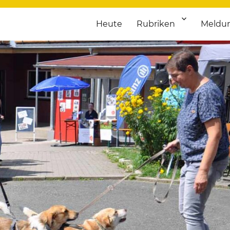
Heute
Rubriken
Meldu
franken. Täglich aktuelle Termine von Kultur bis Sport, von Theater
nstaltungsportal für Hochfran