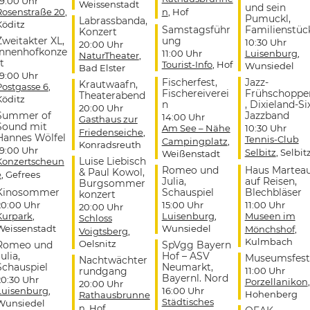
19:00 Uhr
Weissenstadt
und sein
Rosenstraße 20
,
n
, Hof
Pumuckl,
Labrassbanda,
Köditz
Samstagsführ
Familienstüc
Konzert
Zweitakter XL,
ung
10:30 Uhr
20:00 Uhr
Innenhofkonze
11:00 Uhr
Luisenburg
,
NaturTheater
,
t
Tourist-Info
, Hof
Wunsiedel
Bad Elster
19:00 Uhr
Fischerfest,
Jazz-
Krautwaafn,
Postgasse 6
,
Fischereiverei
Frühschoppe
Theaterabend
Köditz
n
, Dixieland-Si
20:00 Uhr
Summer of
Jazzband
14:00 Uhr
Gasthaus zur
Sound mit
Am See – Nähe
10:30 Uhr
Friedenseiche
,
Hannes Wölfel
Tennis-Club
Campingplatz
,
Konradsreuth
19:00 Uhr
Selbitz
, Selbit
Weißenstadt
Luise Liebisch
Konzertscheun
Romeo und
Haus Martea
& Paul Kowol,
e
, Gefrees
Julia,
auf Reisen,
Burgsommer
Kinosommer
Schauspiel
Blechbläser
konzert
20:00 Uhr
15:00 Uhr
11:00 Uhr
20:00 Uhr
Kurpark
,
Luisenburg
,
Museen im
Schloss
Weissenstadt
Wunsiedel
Mönchshof
,
Voigtsberg
,
Kulmbach
Oelsnitz
Romeo und
SpVgg Bayern
ulia,
Hof – ASV
Museumsfest
Nachtwächter
Schauspiel
Neumarkt,
rundgang
11:00 Uhr
Bayernl. Nord
20:30 Uhr
Porzellanikon
,
20:00 Uhr
Luisenburg
,
16:00 Uhr
Hohenberg
Rathausbrunne
Städtisches
Wunsiedel
n
, Hof